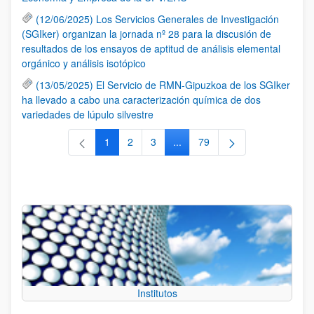
(12/06/2025) Los Servicios Generales de Investigación
(SGIker) organizan la jornada nº 28 para la discusión de
resultados de los ensayos de aptitud de análisis elemental
orgánico y análisis isotópico
(13/05/2025) El Servicio de RMN-Gipuzkoa de los SGIker
ha llevado a cabo una caracterización química de dos
variedades de lúpulo silvestre
1
2
3
...
79
Página
Página
Página
Páginas intermedias Use TAB 
Página
Institutos