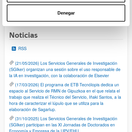
Denegar
1
2
3
4
5
...
95
Página
Página
Página
Página
Página
Páginas intermedias Use 
Página
Noticias
RSS
(21/05/2026) Los Servicios Generales de Investigación
(SGIker) organizan una sesión sobre el uso responsable de
la IA en investigación, con la colaboración de Elsevier
(17/03/2026) El programa de ETB Tecnólopis dedica un
espacio al Servicio de RMN de Gipuzkoa en el que relata el
trabajo que realiza el Técnico del Servicio, Iñaki Santos, a la
hora de caracterizar el lúpulo que se utiliza para la
elaboración de Sagarlup.
(31/10/2025) Los Servicios Generales de Investigación
(SGIker) participan en las XI Jornadas de Doctorados en
Economía y Empresa de la UPV/EHU