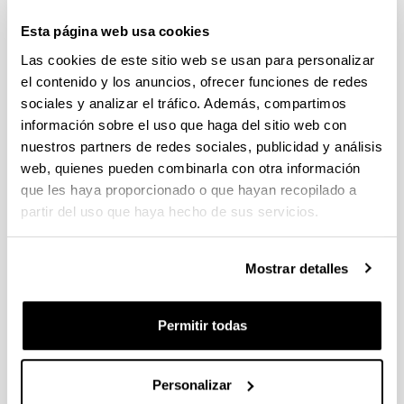
Trámite abierto (Fecha de fin del plazo de presentación: 15/06/2026
13:00)
Esta página web usa cookies
El plazo interno para presentar la documentación finaliza el 11
Las cookies de este sitio web se usan para personalizar
de junio de 2026. Ver Resumen de Procedimiento en la EHU
el contenido y los anuncios, ofrecer funciones de redes
publicado.
sociales y analizar el tráfico. Además, compartimos
FUNDACIÓN RAMÓN ARECES Convocatoria Jóvenes
información sobre el uso que haga del sitio web con
doctores 2026
nuestros partners de redes sociales, publicidad y análisis
Plazo de presentación cerrado (Fecha de fin del plazo de
web, quienes pueden combinarla con otra información
presentación: 05/06/2026 15:00)
que les haya proporcionado o que hayan recopilado a
El plazo para presentar el impreso de cofinanciación para
partir del uso que haya hecho de sus servicios.
obtener la firma del representante legal en la Carta acreditativa
de autorización del centro de investigación finaliza el 29 de
mayo de 2026.
Mostrar detalles
Ayudas para la realización de proyectos de investigación
básica y/o aplicada (PIBA) 2026
Permitir todas
Plazo de presentación cerrado (Fecha de fin del plazo de
presentación: 10/06/2026)
Personalizar
Se ha publicado la convocatoria