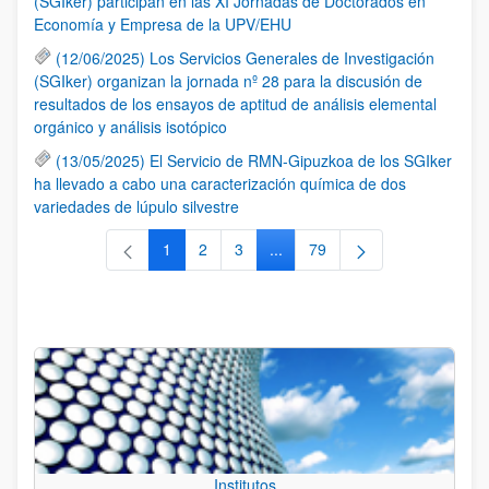
(SGIker) participan en las XI Jornadas de Doctorados en
Economía y Empresa de la UPV/EHU
(12/06/2025) Los Servicios Generales de Investigación
(SGIker) organizan la jornada nº 28 para la discusión de
resultados de los ensayos de aptitud de análisis elemental
orgánico y análisis isotópico
(13/05/2025) El Servicio de RMN-Gipuzkoa de los SGIker
ha llevado a cabo una caracterización química de dos
variedades de lúpulo silvestre
1
2
3
...
79
Página
Página
Página
Páginas intermedias Use TAB 
Página
Institutos