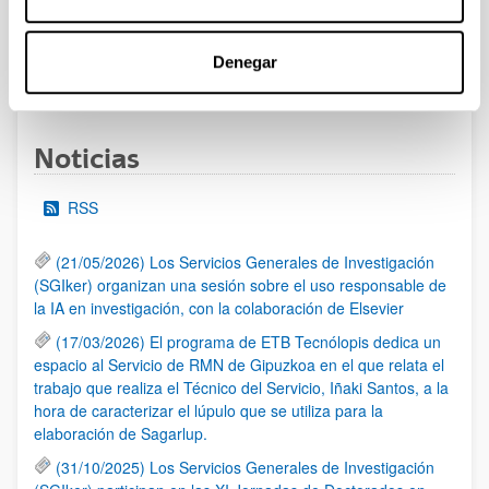
UPV/EHU publicado.
Denegar
1
...
16
17
18
...
95
Página
Páginas intermedias Use TAB para desplazarse.
Página
Página
Página
Páginas intermedias Us
Página
Noticias
RSS
(21/05/2026) Los Servicios Generales de Investigación
(SGIker) organizan una sesión sobre el uso responsable de
la IA en investigación, con la colaboración de Elsevier
(17/03/2026) El programa de ETB Tecnólopis dedica un
espacio al Servicio de RMN de Gipuzkoa en el que relata el
trabajo que realiza el Técnico del Servicio, Iñaki Santos, a la
hora de caracterizar el lúpulo que se utiliza para la
elaboración de Sagarlup.
(31/10/2025) Los Servicios Generales de Investigación