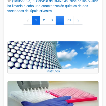
(13/05/2025) El Servicio de RMN-Gipuzkoa de los SGIker
ha llevado a cabo una caracterización química de dos
variedades de lúpulo silvestre
1
2
3
...
79
Página
Página
Página
Páginas intermedias Use TAB 
Página
Institutos