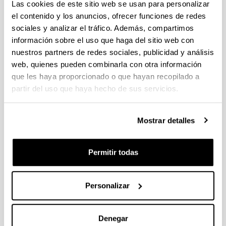
Las cookies de este sitio web se usan para personalizar
el contenido y los anuncios, ofrecer funciones de redes
Programa Fellows Gipuzkoa de atracción y retención de
sociales y analizar el tráfico. Además, compartimos
talento 2023
información sobre el uso que haga del sitio web con
El plazo de presentación de solicitudes finaliza el 29 de marzo
nuestros partners de redes sociales, publicidad y análisis
de 2023, a las13:00 (hora peninsular). Plazo interno:
22/03/2023
web, quienes pueden combinarla con otra información
que les haya proporcionado o que hayan recopilado a
PIFG22/43: “Energia fotoboltakikoa autokontsumitzeko
partir del uso que haya hecho de sus servicios.
energía kudeaketa sistema adimentsu baten garapen eta
inplementazioa/ Diseño e implementación de un sistema de
gestión de energía inteligente para el autoconsumo de
Mostrar detalles
energía fotovoltaica”
Plazo de presentación cerrado: 28/01/2023 - 17/02/2023 23:59
Permitir todas
15/03/2023 Se ha publicado la propuesta de adjudicación.
Personalizar
1
...
49
50
51
...
95
Página
Páginas intermedias Use TAB para desplazarse.
Página
Página
Página
Páginas intermedias Us
Página
Denegar