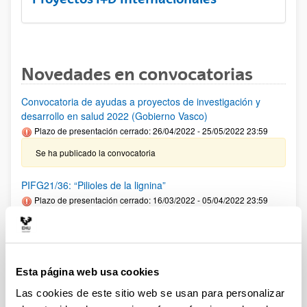
Novedades en convocatorias
Convocatoria de ayudas a proyectos de investigación y
desarrollo en salud 2022 (Gobierno Vasco)
Plazo de presentación cerrado: 26/04/2022 - 25/05/2022 23:59
Se ha publicado la convocatoria
PIFG21/36: “Pilioles de la lignina”
Plazo de presentación cerrado: 16/03/2022 - 05/04/2022 23:59
Se ha publicado la propuesta de adjudicación
Convocatoria de proyectos de investigación UPV/EHU-
Fundación Vital Fundazioa 2021
Esta página web usa cookies
Plazo de presentación cerrado: 17/09/2021 - 18/10/2021 23:59
Las cookies de este sitio web se usan para personalizar
Se ha publicado la resolución definitiva de solicitudes