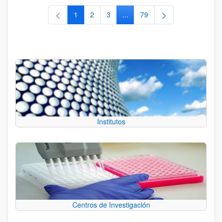
1
2
3
...
79
Página
Página
Página
Páginas intermedias Use TAB 
Página
Institutos
Centros de Investigación