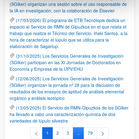
(SGIker) organizan una sesión sobre el uso responsable de
la IA en investigación, con la colaboración de Elsevier
(17/03/2026) El programa de ETB Tecnólopis dedica un
espacio al Servicio de RMN de Gipuzkoa en el que relata el
trabajo que realiza el Técnico del Servicio, Iñaki Santos, a la
hora de caracterizar el lúpulo que se utiliza para la
elaboración de Sagarlup.
(31/10/2025) Los Servicios Generales de Investigación
(SGIker) participan en las XI Jornadas de Doctorados en
Economía y Empresa de la UPV/EHU
(12/06/2025) Los Servicios Generales de Investigación
(SGIker) organizan la jornada nº 28 para la discusión de
resultados de los ensayos de aptitud de análisis elemental
orgánico y análisis isotópico
(13/05/2025) El Servicio de RMN-Gipuzkoa de los SGIker
ha llevado a cabo una caracterización química de dos
variedades de lúpulo silvestre
1
2
3
...
79
Página
Página
Página
Páginas intermedias Use TAB 
Página