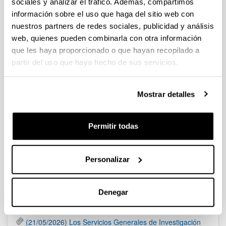
sociales y analizar el tráfico. Además, compartimos
Fundación BBVA: Becas Leonardo a investigadores y
información sobre el uso que haga del sitio web con
creadores culturales 2020
nuestros partners de redes sociales, publicidad y análisis
Plazo presentación de solicitudes: hasta 16 de abril de 2020 a
web, quienes pueden combinarla con otra información
las 19:00
que les haya proporcionado o que hayan recopilado a
partir del uso que haya hecho de sus servicios.
Fundación Ramón Areces: Ayudas a la Investigación en
Ciencias de la Vida y de la Materia 2020
Mostrar detalles
Plazo de presentación de las solicitudes: Hasta el 30 de junio
del 2020 (inclusive)
Permitir todas
1
...
91
92
93
94
95
Página
Páginas intermedias Use TAB para desplazarse.
Página
Página
Página
Página
Página
Personalizar
Noticias
Denegar
RSS
(21/05/2026) Los Servicios Generales de Investigación