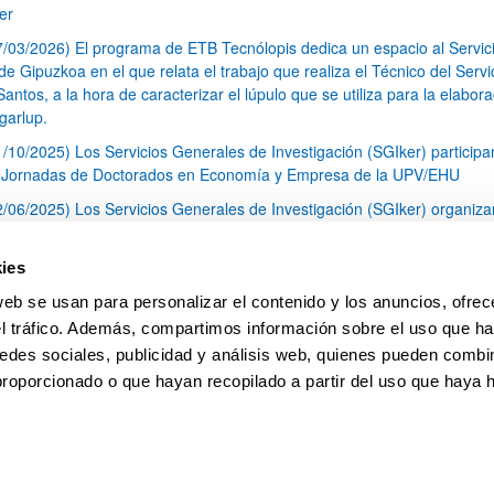
er
7/03/2026) El programa de ETB Tecnólopis dedica un espacio al Servic
 Gipuzkoa en el que relata el trabajo que realiza el Técnico del Servi
Santos, a la hora de caracterizar el lúpulo que se utiliza para la elabor
garlup.
1/10/2025) Los Servicios Generales de Investigación (SGIker) participa
I Jornadas de Doctorados en Economía y Empresa de la UPV/EHU
2/06/2025) Los Servicios Generales de Investigación (SGIker) organiza
a nº 28 para la discusión de resultados de los ensayos de aptitud de an
tal orgánico y análisis isotópico
ies
3/05/2025) El Servicio de RMN-Gipuzkoa de los SGIker ha llevado a ca
web se usan para personalizar el contenido y los anuncios, ofrec
aracterización química de dos variedades de lúpulo silvestre
el tráfico. Además, compartimos información sobre el uso que ha
1
2
3
...
79
edes sociales, publicidad y análisis web, quienes pueden combin
Página
Página
Página
Páginas intermedias Use TAB 
Página
proporcionado o que hayan recopilado a partir del uso que haya
pa
Ayuda