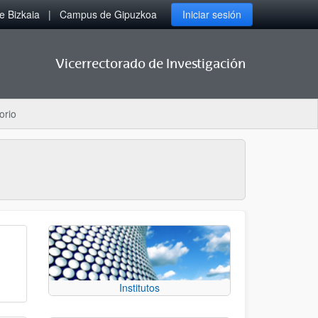
 Bizkaia
Campus de Gipuzkoa
Iniciar sesión
Vicerrectorado de Investigación
orio
Institutos