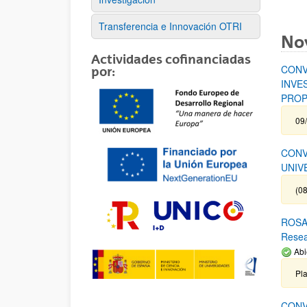
Transferencia e Innovación OTRI
No
Actividades cofinanciadas
CONV
por:
INVE
PROP
09
CONV
UNIV
(08
ROSA 
Rese
Abi
Pl
CONV