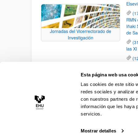
Elsevi
(1
RMN de
Iñaki 
Jornadas del Vicerrectorado de
de Sa
Investigación
(3
las X
(1
jornad
elemen
Esta página web usa cook
(1
Las cookies de este sitio 
una c
redes sociales y analizar 
con nuestros partners de r
información que les haya 
servicios.
Mostrar detalles
Accesibilidad
Información legal
Contacto
Ma