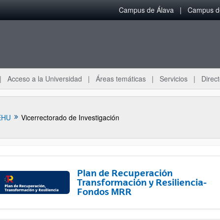
Campus de Álava
Campus de
Acceso a la Universidad
Áreas temáticas
Servicios
Direct
EHU
Vicerrectorado de Investigación
Plan de Recuperación
Transformación y Resiliencia-
Fondos MRR
ar subpáginas