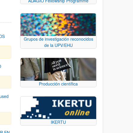
ADAGIO Fellowship Programme
OS
Grupos de investigación reconocidos
de la UPV/EHU
O
Producción científica
cused
IKERTU
R EN