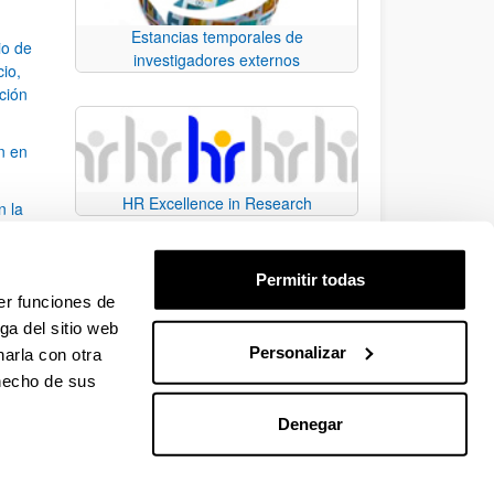
Estancias temporales de
io de
investigadores externos
cio,
ación
n en
HR Excellence in Research
n la
álisis
Permitir todas
bo
er funciones de
ga del sitio web
Personalizar
arla con otra
para desplazarse.
 hecho de sus
Denegar
EHU