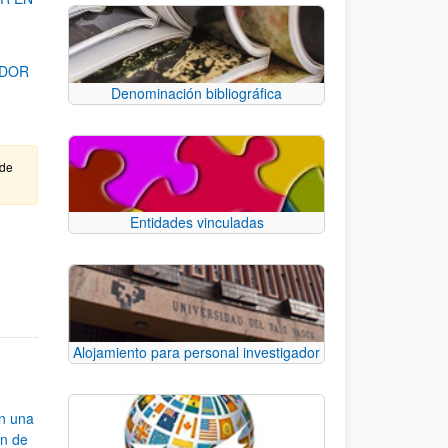
ADOR
Denominación bibliográfica
 de
Entidades vinculadas
para desplazarse.
Alojamiento para personal investigador
an una
ón de