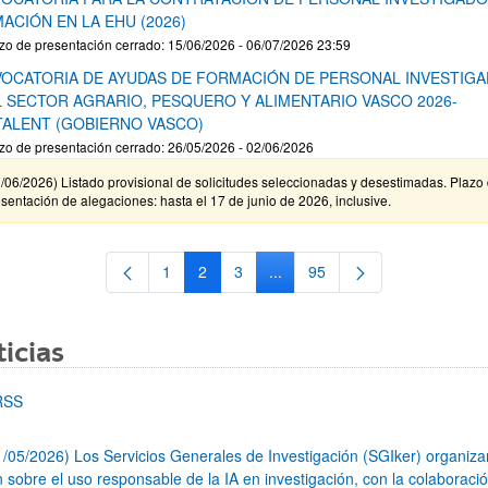
ACIÓN EN LA EHU (2026)
zo de presentación cerrado: 15/06/2026 - 06/07/2026 23:59
OCATORIA DE AYUDAS DE FORMACIÓN DE PERSONAL INVESTIG
L SECTOR AGRARIO, PESQUERO Y ALIMENTARIO VASCO 2026-
TALENT (GOBIERNO VASCO)
zo de presentación cerrado: 26/05/2026 - 02/06/2026
/06/2026) Listado provisional de solicitudes seleccionadas y desestimadas. Plazo
sentación de alegaciones: hasta el 17 de junio de 2026, inclusive.
1
2
3
...
95
Página
Página
Página
Páginas intermedias Use TAB 
Página
icias
RSS
1/05/2026) Los Servicios Generales de Investigación (SGIker) organiz
n sobre el uso responsable de la IA en investigación, con la colaboraci