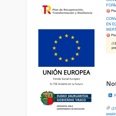
FORM
Pla
CONV
EN E
IKER
Pla
(12
pre
Not
(2
sesió