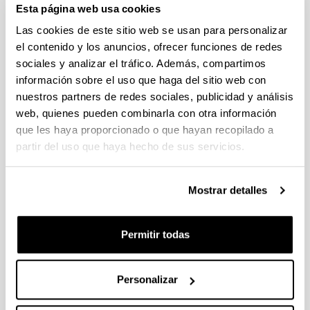
Esta página web usa cookies
Abierto el plazo de presentación (Fecha de fin del plazo de
presentación: 30/09/2026)
Las cookies de este sitio web se usan para personalizar
el contenido y los anuncios, ofrecer funciones de redes
Plazo interno EHU documentación solicitudes : 15 de
septiembre de 2026
sociales y analizar el tráfico. Además, compartimos
información sobre el uso que haga del sitio web con
CONVOCATORIA PARA LA CONTRATACIÓN DE
nuestros partners de redes sociales, publicidad y análisis
PERSONAL INVESTIGADOR EN FORMACIÓN EN LA EHU
web, quienes pueden combinarla con otra información
(2026)
que les haya proporcionado o que hayan recopilado a
Plazo de presentación cerrado: 15/06/2026 - 06/07/2026 23:59
partir del uso que haya hecho de sus servicios.
CONVOCATORIA DE AYUDAS DE FORMACIÓN DE
PERSONAL INVESTIGADOR EN EL SECTOR AGRARIO,
PESQUERO Y ALIMENTARIO VASCO 2026-IKERTALENT
Mostrar detalles
(GOBIERNO VASCO)
Plazo de presentación cerrado: 26/05/2026 - 02/06/2026
Permitir todas
(12/06/2026) Listado provisional de solicitudes seleccionadas
y desestimadas. Plazo de presentación de alegaciones: hasta
el 17 de junio de 2026, inclusive.
Personalizar