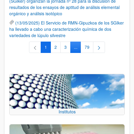
(SGIker) organizan la jornada nº 28 para la discusión de
resultados de los ensayos de aptitud de análisis elemental
orgánico y análisis isotópico
(13/05/2025) El Servicio de RMN-Gipuzkoa de los SGIker
ha llevado a cabo una caracterización química de dos
variedades de lúpulo silvestre
1
2
3
...
79
Página
Página
Página
Páginas intermedias Use TAB 
Página
Institutos