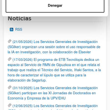
1
2
3
...
95
Página
Página
Página
Páginas intermedias Use TAB 
Página
Denegar
Noticias
RSS
(21/05/2026) Los Servicios Generales de Investigación
(SGIker) organizan una sesión sobre el uso responsable de
la IA en investigación, con la colaboración de Elsevier
(17/03/2026) El programa de ETB Tecnólopis dedica un
espacio al Servicio de RMN de Gipuzkoa en el que relata el
trabajo que realiza el Técnico del Servicio, Iñaki Santos, a la
hora de caracterizar el lúpulo que se utiliza para la
elaboración de Sagarlup.
(31/10/2025) Los Servicios Generales de Investigación
(SGIker) participan en las XI Jornadas de Doctorados en
Economía y Empresa de la UPV/EHU
(12/06/2025) Los Servicios Generales de Investigación