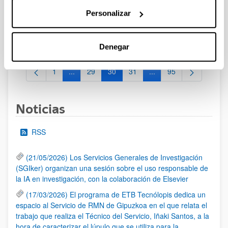
29/02/2024 Propuesta de Adjudicación de la Beca. 14/02/2024
Personalizar
Se ha publicado la Relación de solicitudes presentadas que
pasan a fase de valoración.22/01/2024-Se ha publicado la
convocatoria
Denegar
1
...
29
30
31
...
95
Página
Páginas intermedias Use TAB para desplazarse.
Página
Página
Página
Páginas intermedias Us
Página
Noticias
RSS
(21/05/2026) Los Servicios Generales de Investigación
(SGIker) organizan una sesión sobre el uso responsable de
la IA en investigación, con la colaboración de Elsevier
(17/03/2026) El programa de ETB Tecnólopis dedica un
espacio al Servicio de RMN de Gipuzkoa en el que relata el
trabajo que realiza el Técnico del Servicio, Iñaki Santos, a la
hora de caracterizar el lúpulo que se utiliza para la