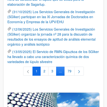
elaboración de Sagarlup.
(31/10/2025) Los Servicios Generales de Investigación
(SGIker) participan en las XI Jornadas de Doctorados en
Economía y Empresa de la UPV/EHU
(12/06/2025) Los Servicios Generales de Investigación
(SGIker) organizan la jornada nº 28 para la discusión de
resultados de los ensayos de aptitud de análisis elemental
orgánico y análisis isotópico
(13/05/2025) El Servicio de RMN-Gipuzkoa de los SGIker
ha llevado a cabo una caracterización química de dos
variedades de lúpulo silvestre
1
2
3
...
79
Página
Página
Página
Páginas intermedias Use TAB 
Página