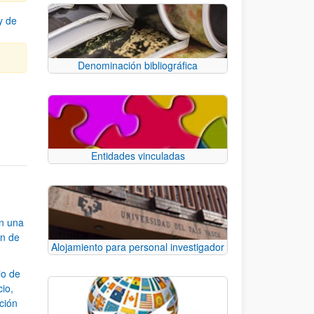
y de
Denominación bibliográfica
Entidades vinculadas
an una
ón de
Alojamiento para personal investigador
io de
cio,
ación