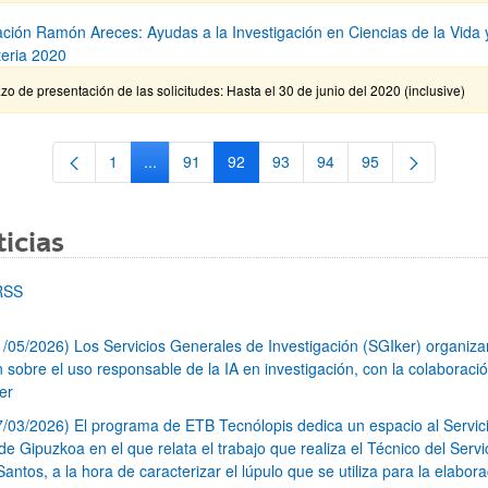
ción Ramón Areces: Ayudas a la Investigación en Ciencias de la Vida 
teria 2020
zo de presentación de las solicitudes: Hasta el 30 de junio del 2020 (inclusive)
1
...
91
92
93
94
95
Página
Páginas intermedias Use TAB para desplazarse.
Página
Página
Página
Página
Página
icias
RSS
1/05/2026) Los Servicios Generales de Investigación (SGIker) organiz
n sobre el uso responsable de la IA en investigación, con la colaboraci
er
7/03/2026) El programa de ETB Tecnólopis dedica un espacio al Servic
 Gipuzkoa en el que relata el trabajo que realiza el Técnico del Servi
Santos, a la hora de caracterizar el lúpulo que se utiliza para la elabor