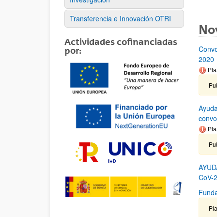
Transferencia e Innovación OTRI
No
Actividades cofinanciadas
Convo
por:
2020
Pla
Pub
Ayuda
convo
Pla
Pu
AYUD
CoV-2
Funda
Pla