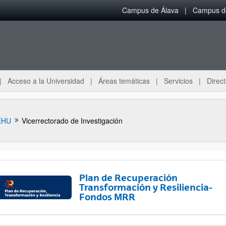
Campus de Álava
Campus de
Acceso a la Universidad
Áreas temáticas
Servicios
Direct
EHU
Vicerrectorado de Investigación
Plan de Recuperación
Transformación y Resiliencia-
Fondos MRR
ar subpáginas