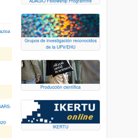
ADAGIO Fellowship Programme
azioa
Grupos de investigación reconocidos
de la UPV/EHU
n
Producción científica
SARS-
020
IKERTU