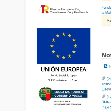
Funda
la Ma
Pla
Not
(2
sesió
Elsevi
(1
RMN de
Iñaki 