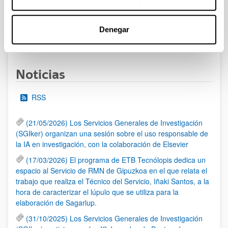
las 14:00 horas (hora peninsular)
Denegar
1
...
10
11
12
...
95
Página
Páginas intermedias Use TAB para desplazarse.
Página
Página
Página
Páginas intermedias Us
Página
Noticias
RSS
(21/05/2026) Los Servicios Generales de Investigación
(SGIker) organizan una sesión sobre el uso responsable de
la IA en investigación, con la colaboración de Elsevier
(17/03/2026) El programa de ETB Tecnólopis dedica un
espacio al Servicio de RMN de Gipuzkoa en el que relata el
trabajo que realiza el Técnico del Servicio, Iñaki Santos, a la
hora de caracterizar el lúpulo que se utiliza para la
elaboración de Sagarlup.
(31/10/2025) Los Servicios Generales de Investigación