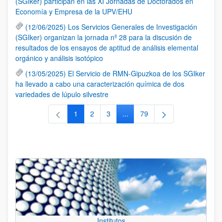
(SGIker) participan en las XI Jornadas de Doctorados en
Economía y Empresa de la UPV/EHU
(12/06/2025) Los Servicios Generales de Investigación
(SGIker) organizan la jornada nº 28 para la discusión de
resultados de los ensayos de aptitud de análisis elemental
orgánico y análisis isotópico
(13/05/2025) El Servicio de RMN-Gipuzkoa de los SGIker
ha llevado a cabo una caracterización química de dos
variedades de lúpulo silvestre
1
2
3
...
79
Página
Página
Página
Páginas intermedias Use TAB 
Página
Institutos