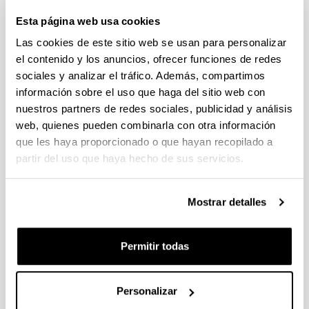
(Ciencias de la vida y la materia, Ciencias Sociales y
Esta página web usa cookies
Humanidades)
Las cookies de este sitio web se usan para personalizar
Plazo de presentación cerrado (Fecha de fin del plazo de
presentación: 02/10/2025 23:59)
el contenido y los anuncios, ofrecer funciones de redes
sociales y analizar el tráfico. Además, compartimos
08/08/2025. Plazo para solicitar carta acreditativa en el centro
de investigación finaliza el 24 de septiembre de 2025.
información sobre el uso que haga del sitio web con
nuestros partners de redes sociales, publicidad y análisis
PIFG25/25: “ Advanced Scientific Machine Learning and
web, quienes pueden combinarla con otra información
Uncertainty Quantification Methods with Applications to
que les haya proporcionado o que hayan recopilado a
Materials Science”
partir del uso que haya hecho de sus servicios.
06/08/2025. Resolución definitiva de concesión.
Mostrar detalles
CONVOCATORIA PROGRAMA PREDOCTORAL DE
FORMACIÓN DE PERSONAL INVESTIGADOR NO DOCTOR
2025-2026: Nuevas ayudas y renovaciones (Gobierno
Permitir todas
Vasco)
Plazo de presentación cerrado: 31/07/2025 - 08/09/2025 23:59
Se ha publicado la convocatoria
Personalizar