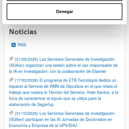
1
...
13
14
15
...
95
Denegar
Página
Páginas intermedias Use TAB para desplazarse.
Página
Página
Página
Páginas intermedias Us
Página
Noticias
RSS
(21/05/2026) Los Servicios Generales de Investigación
(SGIker) organizan una sesión sobre el uso responsable de
la IA en investigación, con la colaboración de Elsevier
(17/03/2026) El programa de ETB Tecnólopis dedica un
espacio al Servicio de RMN de Gipuzkoa en el que relata el
trabajo que realiza el Técnico del Servicio, Iñaki Santos, a la
hora de caracterizar el lúpulo que se utiliza para la
elaboración de Sagarlup.
(31/10/2025) Los Servicios Generales de Investigación
(SGIker) participan en las XI Jornadas de Doctorados en
Economía y Empresa de la UPV/EHU