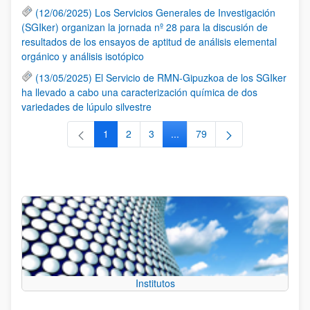
(12/06/2025) Los Servicios Generales de Investigación
(SGIker) organizan la jornada nº 28 para la discusión de
resultados de los ensayos de aptitud de análisis elemental
orgánico y análisis isotópico
(13/05/2025) El Servicio de RMN-Gipuzkoa de los SGIker
ha llevado a cabo una caracterización química de dos
variedades de lúpulo silvestre
1
2
3
...
79
Página
Página
Página
Páginas intermedias Use TAB 
Página
Institutos