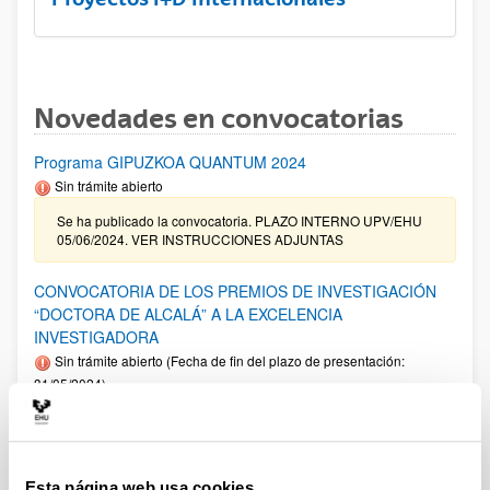
Novedades en convocatorias
Programa GIPUZKOA QUANTUM 2024
Sin trámite abierto
Se ha publicado la convocatoria. PLAZO INTERNO UPV/EHU
05/06/2024. VER INSTRUCCIONES ADJUNTAS
CONVOCATORIA DE LOS PREMIOS DE INVESTIGACIÓN
“DOCTORA DE ALCALÁ” A LA EXCELENCIA
INVESTIGADORA
Sin trámite abierto (Fecha de fin del plazo de presentación:
31/05/2024)
Programa Ikertalent 2022 - Ayudas de formación a personal
investigador y personal tecnólogo en el ámbito científico-
tecnológico y empresarial del sector agrario, pesquero y
alimentario
Esta página web usa cookies