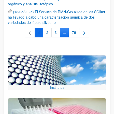
orgánico y análisis isotópico
(13/05/2025) El Servicio de RMN-Gipuzkoa de los SGIker
ha llevado a cabo una caracterización química de dos
variedades de lúpulo silvestre
1
2
3
...
79
Página
Página
Página
Páginas intermedias Use TAB 
Página
Institutos