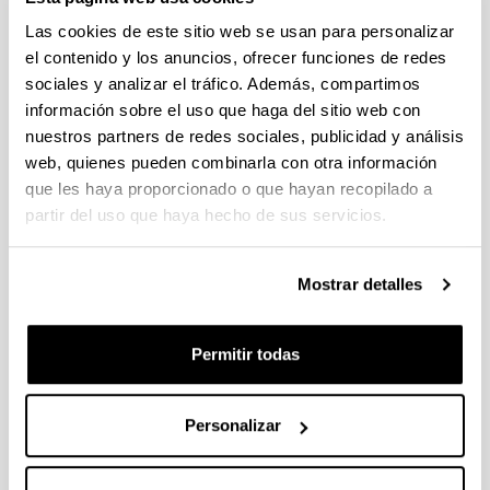
Plazo de presentación cerrado: 30/11/2022 - 29/12/2022 23:59
Las cookies de este sitio web se usan para personalizar
Se ha publicado la convocatoria
el contenido y los anuncios, ofrecer funciones de redes
sociales y analizar el tráfico. Además, compartimos
Convocatoria del Programa Posdoctoral de
información sobre el uso que haga del sitio web con
Perfeccionamiento de Personal Investigador Doctor 2023-
nuestros partners de redes sociales, publicidad y análisis
2024
web, quienes pueden combinarla con otra información
Sin trámite abierto (Plazo de presentación de solicitudes:
que les haya proporcionado o que hayan recopilado a
06/07/2023 - 24/07/2023 23:59)
partir del uso que haya hecho de sus servicios.
Se ha publicado la convocatoria
Convocatoria de ayudas predoctorales: Programa FPU 2024
Mostrar detalles
Sin trámite abierto (Fecha de fin del plazo de presentación:
25/01/2024)
Permitir todas
El plazo para la presentación de solicitudes finaliza el
25/01/2024 a las 14:00
Personalizar
1
...
23
24
25
...
95
Página
Páginas intermedias Use TAB para desplazarse.
Página
Página
Página
Páginas intermedias Us
Página