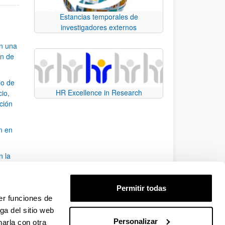
Estancias temporales de
investigadores externos
an una
ón de
io de
HR Excellence in Research
cio,
ación
n en
n la
álisis
Permitir todas
bo
er funciones de
ga del sitio web
Personalizar
arla con otra