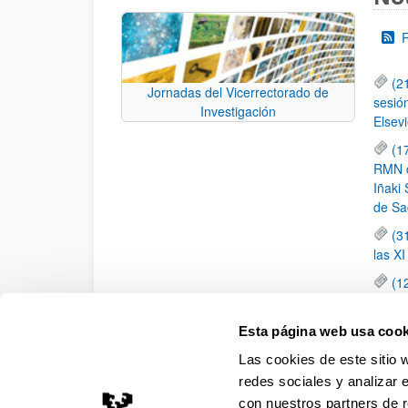
(2
Jornadas del Vicerrectorado de
sesió
Investigación
Elsevi
(1
RMN de
Iñaki 
de Sa
(3
las X
(1
jornad
elemen
Esta página web usa cook
(1
Las cookies de este sitio 
una c
redes sociales y analizar 
con nuestros partners de r