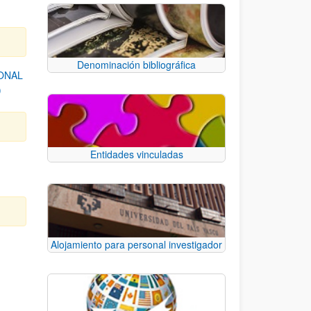
Denominación bibliográfica
ONAL
)
Entidades vinculadas
Alojamiento para personal investigador
e TAB para desplazarse.