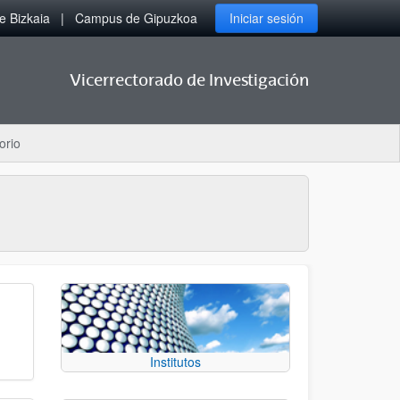
 Bizkaia
Campus de Gipuzkoa
Iniciar sesión
Vicerrectorado de Investigación
orio
Institutos