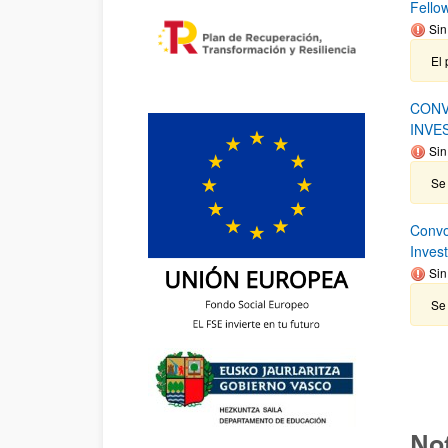
Fello
Sin
El 
CONV
INVE
Sin
Se 
Convo
Inves
Sin
Se 
Not