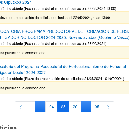
ws Gipuzkoa 2024
 trámite abierto (Fecha de fin del plazo de presentación: 22/05/2024 13:00)
plazo de presentación de solicitudes finaliza el 22/05/2024, a las 13:00
OCATORIA PROGRAMA PREDOCTORAL DE FORMACIÓN DE PERS
STIGADOR NO DOCTOR 2024-2025: Nuevas ayudas (Gobierno Vasco
 trámite abierto (Fecha de fin del plazo de presentación: 23/06/2024)
ha publicado la convocatoria
catoria del Programa Posdoctoral de Perfeccionamiento de Personal
tigador Doctor 2024-2027
 trámite abierto (Plazo de presentación de solicitudes: 31/05/2024 - 01/07/2024)
ha publicado la convocatoria
1
...
24
25
26
...
95
Página
Páginas intermedias Use TAB para desplazarse.
Página
Página
Página
Páginas intermedias Us
Página
icias