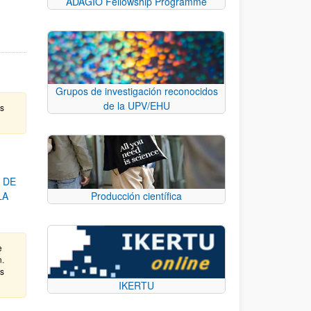
ADAGIO Fellowship Programme
Grupos de investigación reconocidos
de la UPV/EHU
as
 DE
LA
Producción científica
e
n.
as
IKERTU