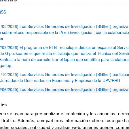
RSS
1/05/2026) Los Servicios Generales de Investigación (SGIker) organiz
n sobre el uso responsable de la IA en investigación, con la colaboraci
er
7/03/2026) El programa de ETB Tecnólopis dedica un espacio al Servic
 Gipuzkoa en el que relata el trabajo que realiza el Técnico del Servi
Santos, a la hora de caracterizar el lúpulo que se utiliza para la elabor
garlup.
1/10/2025) Los Servicios Generales de Investigación (SGIker) participa
I Jornadas de Doctorados en Economía y Empresa de la UPV/EHU
2/06/2025) Los Servicios Generales de Investigación (SGIker) organiza
a nº 28 para la discusión de resultados de los ensayos de aptitud de an
tal orgánico y análisis isotópico
ies
3/05/2025) El Servicio de RMN-Gipuzkoa de los SGIker ha llevado a ca
web se usan para personalizar el contenido y los anuncios, ofrec
aracterización química de dos variedades de lúpulo silvestre
el tráfico. Además, compartimos información sobre el uso que ha
1
2
3
...
79
edes sociales, publicidad y análisis web, quienes pueden combin