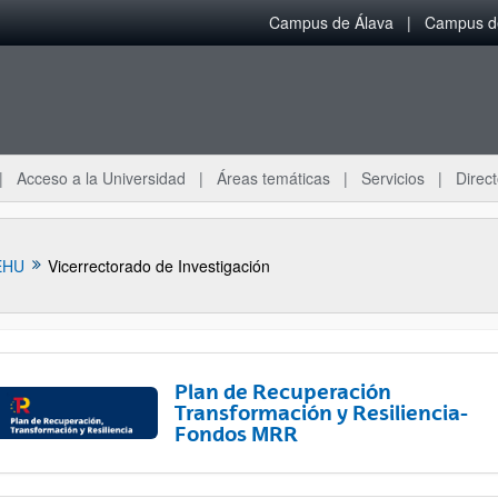
Campus de Álava
Campus de
Acceso a la Universidad
Áreas temáticas
Servicios
Direct
EHU
Vicerrectorado de Investigación
Plan de Recuperación
Transformación y Resiliencia-
Fondos MRR
ar subpáginas