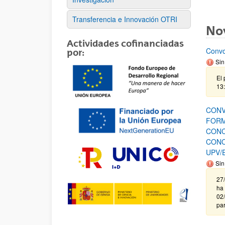
Transferencia e Innovación OTRI
No
Actividades cofinanciadas
Convo
por:
Sin
El 
13:
CONV
FORM
CONC
CONO
UPV/
Sin
27
ha 
02/
par