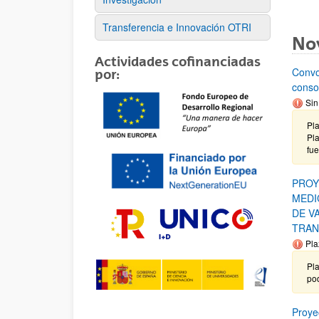
Transferencia e Innovación OTRI
No
Actividades cofinanciadas
Convo
por:
conso
Sin
Pl
Pla
fue
PROY
MEDI
DE V
TRAN
Pla
Pl
po
Proye