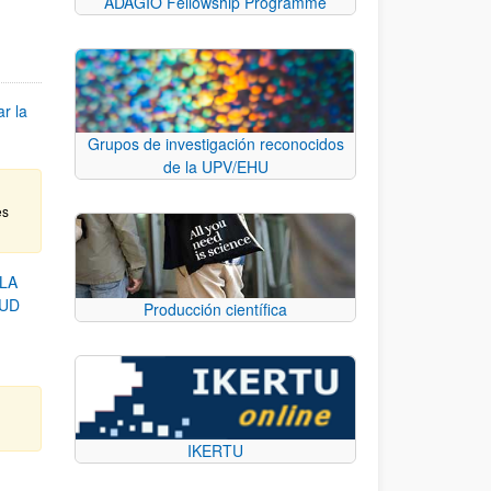
ADAGIO Fellowship Programme
r la
Grupos de investigación reconocidos
de la UPV/EHU
es
LA
LUD
Producción científica
IKERTU
d