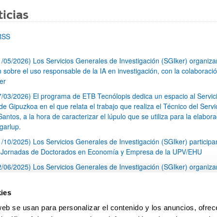
icias
RSS
1/05/2026) Los Servicios Generales de Investigación (SGIker) organiz
n sobre el uso responsable de la IA en investigación, con la colaboraci
er
7/03/2026) El programa de ETB Tecnólopis dedica un espacio al Servic
 Gipuzkoa en el que relata el trabajo que realiza el Técnico del Servi
Santos, a la hora de caracterizar el lúpulo que se utiliza para la elabor
garlup.
1/10/2025) Los Servicios Generales de Investigación (SGIker) participa
I Jornadas de Doctorados en Economía y Empresa de la UPV/EHU
2/06/2025) Los Servicios Generales de Investigación (SGIker) organiza
a nº 28 para la discusión de resultados de los ensayos de aptitud de an
tal orgánico y análisis isotópico
ies
3/05/2025) El Servicio de RMN-Gipuzkoa de los SGIker ha llevado a ca
web se usan para personalizar el contenido y los anuncios, ofrec
aracterización química de dos variedades de lúpulo silvestre