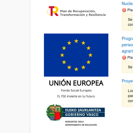
Nucle
Pla
Se
co
Progr
person
agrar
Pla
Se 
Proye
Los
par
co