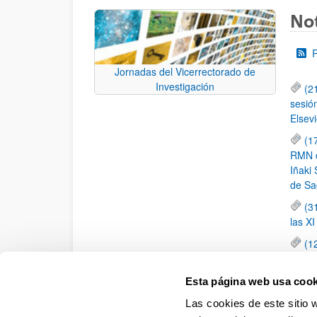
Not
Jornadas del Vicerrectorado de
Investigación
(2
sesió
Elsevi
(1
RMN de
Iñaki 
de Sa
(3
las X
(1
jornad
elemen
Esta página web usa cook
(1
Las cookies de este sitio 
una c