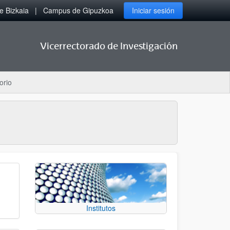
 Bizkaia
Campus de Gipuzkoa
Iniciar sesión
Vicerrectorado de Investigación
orio
Institutos