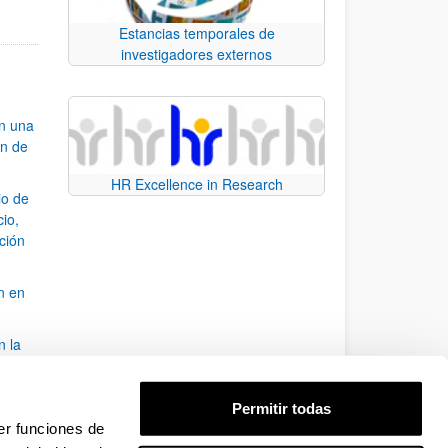
Estancias temporales de
investigadores externos
an una
ón de
HR Excellence in Research
io de
cio,
ación
n en
n la
álisis
Permitir todas
bo
er funciones de