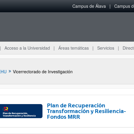
Campus de Álava
Campus de
Acceso a la Universidad
Áreas temáticas
Servicios
Direct
EHU
Vicerrectorado de Investigación
Plan de Recuperación
Transformación y Resiliencia-
Fondos MRR
ar subpáginas