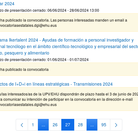
ar 2024
zo de presentación cerrado: 06/06/2024 - 28/06/2024 13:00
 ha publicado la convocatoria. Las personas interesadas manden un email a
nvocatoriasestatales.dgi@ehu.eus
ama Ikertalent 2024 - Ayudas de formación a personal investigador y
al tecnólogo en el ámbito científico-tecnológico y empresarial del sect
io, pesquero y alimentario
zo de presentación cerrado: 01/06/2024 - 01/07/2024
ha publicado la convocatoria
ctos de I+D+i en líneas estratégicas - Transmisiones 2024
/las interesados/as de la UPV/EHU dispondrán de plazo hasta el 3 de junio de 20
a comunicar su intención de participar en la convocatoria en la dirección e-mail
nvocatoriasestatales.dgi@ehu.eus
1
...
26
27
28
...
95
Página
Páginas intermedias Use TAB para desplazarse.
Página
Página
Página
Páginas intermedias Us
Página