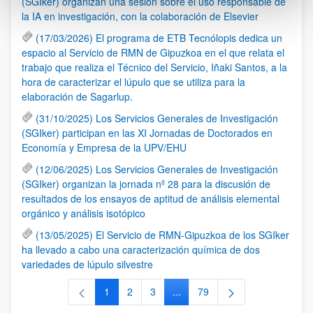
(SGIker) organizan una sesión sobre el uso responsable de
la IA en investigación, con la colaboración de Elsevier
(17/03/2026) El programa de ETB Tecnólopis dedica un
espacio al Servicio de RMN de Gipuzkoa en el que relata el
trabajo que realiza el Técnico del Servicio, Iñaki Santos, a la
hora de caracterizar el lúpulo que se utiliza para la
elaboración de Sagarlup.
(31/10/2025) Los Servicios Generales de Investigación
(SGIker) participan en las XI Jornadas de Doctorados en
Economía y Empresa de la UPV/EHU
(12/06/2025) Los Servicios Generales de Investigación
(SGIker) organizan la jornada nº 28 para la discusión de
resultados de los ensayos de aptitud de análisis elemental
orgánico y análisis isotópico
(13/05/2025) El Servicio de RMN-Gipuzkoa de los SGIker
ha llevado a cabo una caracterización química de dos
variedades de lúpulo silvestre
1
2
3
...
79
Página
Página
Página
Páginas intermedias Use TAB 
Página