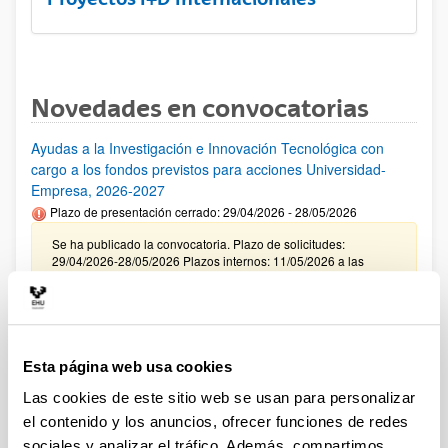
Novedades en convocatorias
Ayudas a la Investigación e Innovación Tecnológica con
cargo a los fondos previstos para acciones Universidad-
Empresa, 2026-2027
Plazo de presentación cerrado: 29/04/2026 - 28/05/2026
Se ha publicado la convocatoria. Plazo de solicitudes:
29/04/2026-28/05/2026 Plazos internos: 11/05/2026 a las
12:00 y 21/05/2026 a las 12:00. (ver resumen).
CONVOCATORIA INCENTIVACIÓN PARA LA
INCORPORACIÓN DE TALENTO CONSOLIDADO
"PROGRAMA ATRAE 2026"
Esta página web usa cookies
Plazo de presentación cerrado: 23/04/2026 - 04/06/2026
Las cookies de este sitio web se usan para personalizar
Envío de la Expresión de Interés. Plazo interno 25 de mayo de
el contenido y los anuncios, ofrecer funciones de redes
2026. Envío resto de documentación necesaria. Plazo interno
sociales y analizar el tráfico. Además, compartimos