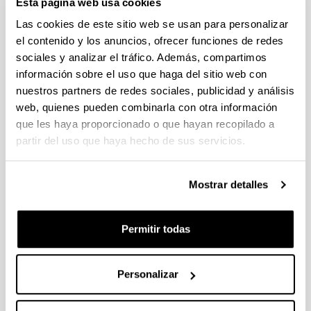
Esta página web usa cookies
Fellows Gipuzkoa 2026
Plazo de presentación cerrado (Fecha de fin del plazo de
Las cookies de este sitio web se usan para personalizar
presentación: 29/04/2026)
el contenido y los anuncios, ofrecer funciones de redes
sociales y analizar el tráfico. Además, compartimos
El plazo de presentación de solicitudes finaliza el 29/04/2026.
Plazo interno UPV/EHU: 27/04/2026- 12:00 am (Ver resumen))
información sobre el uso que haga del sitio web con
nuestros partners de redes sociales, publicidad y análisis
Proyectos Universidad-Empresa-Sociedad 2026
web, quienes pueden combinarla con otra información
Plazo de presentación cerrado: 20/04/2026 - 12/05/2026 13:00
que les haya proporcionado o que hayan recopilado a
partir del uso que haya hecho de sus servicios.
Se ha publicado la convocatoria
CONVOCATORIA DE INVESTIGACIONES FEMINISTAS
Mostrar detalles
2026
Plazo de presentación cerrado (Fecha de fin del plazo de
presentación: 28/04/2026)
Permitir todas
PLAZO INTERNO para envío de documentación 24/04/2026
(inclusive).
Personalizar
1
...
6
7
8
...
95
Página
Páginas intermedias Use TAB para desplazars
Página
Página
Página
Páginas intermedias Use
Página