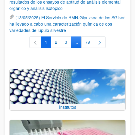
resultados de los ensayos de aptitud de análisis elemental
orgánico y análisis isotópico
(13/05/2025) El Servicio de RMN-Gipuzkoa de los SGIker
ha llevado a cabo una caracterización química de dos
variedades de lúpulo silvestre
1
2
3
...
79
Página
Página
Página
Páginas intermedias Use TAB 
Página
Institutos