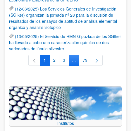
(12/06/2025) Los Servicios Generales de Investigación
(SGIker) organizan la jornada nº 28 para la discusión de
resultados de los ensayos de aptitud de análisis elemental
orgánico y análisis isotópico
(13/05/2025) El Servicio de RMN-Gipuzkoa de los SGIker
ha llevado a cabo una caracterización química de dos
variedades de lúpulo silvestre
1
2
3
...
79
Página
Página
Página
Páginas intermedias Use TAB 
Página
Institutos