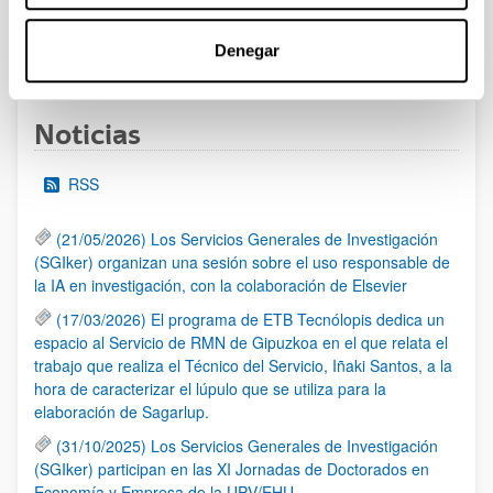
Denegar
1
...
9
10
11
...
95
Página
Páginas intermedias Use TAB para desplazarse
Página
Página
Página
Páginas intermedias Us
Página
Noticias
RSS
(21/05/2026) Los Servicios Generales de Investigación
(SGIker) organizan una sesión sobre el uso responsable de
la IA en investigación, con la colaboración de Elsevier
(17/03/2026) El programa de ETB Tecnólopis dedica un
espacio al Servicio de RMN de Gipuzkoa en el que relata el
trabajo que realiza el Técnico del Servicio, Iñaki Santos, a la
hora de caracterizar el lúpulo que se utiliza para la
elaboración de Sagarlup.
(31/10/2025) Los Servicios Generales de Investigación
(SGIker) participan en las XI Jornadas de Doctorados en
Economía y Empresa de la UPV/EHU