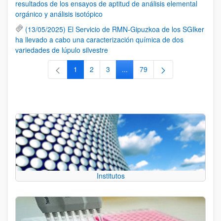
resultados de los ensayos de aptitud de análisis elemental
orgánico y análisis isotópico
(13/05/2025) El Servicio de RMN-Gipuzkoa de los SGIker
ha llevado a cabo una caracterización química de dos
variedades de lúpulo silvestre
1
2
3
...
79
Página
Página
Página
Páginas intermedias Use TAB 
Página
Institutos