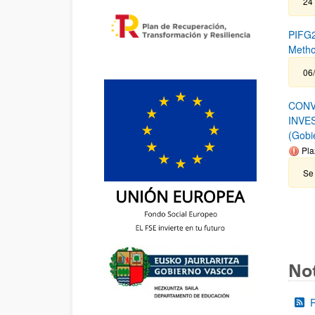
24
PIFG2
Metho
06/
CONV
INVE
(Gobi
Pla
Se 
Not