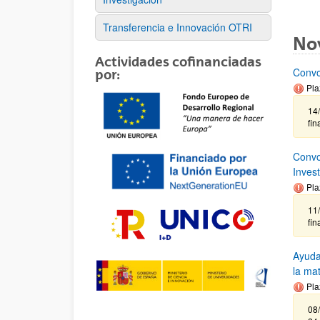
Transferencia e Innovación OTRI
No
Actividades cofinanciadas
Convo
por:
Pla
14/
fin
Convo
Inves
Pla
11
fin
Ayuda
la ma
Pla
08/