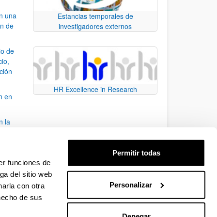
an una
Estancias temporales de
ón de
investigadores externos
io de
cio,
ación
HR Excellence in Research
n en
n la
álisis
Permitir todas
bo
er funciones de
ga del sitio web
Personalizar
arla con otra
para desplazarse.
 hecho de sus
Denegar