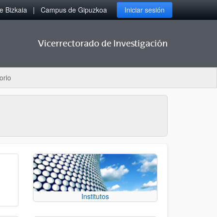
 Bizkaia
Campus de Gipuzkoa
Iniciar sesión
Vicerrectorado de Investigación
orio
Institutos