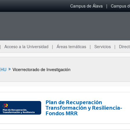
Campus de Álava
Campus de
Acceso a la Universidad
Áreas temáticas
Servicios
Direct
EHU
Vicerrectorado de Investigación
Plan de Recuperación
Transformación y Resiliencia-
Fondos MRR
ar subpáginas