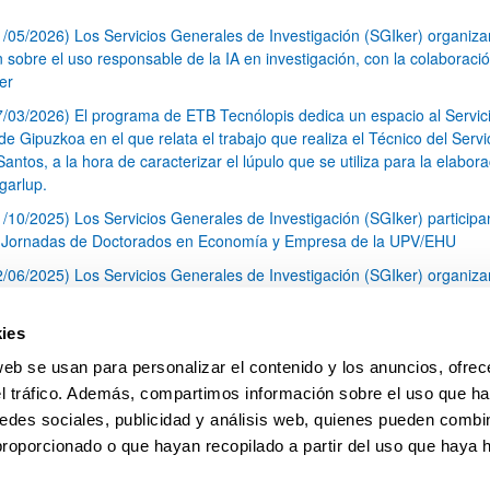
1/05/2026) Los Servicios Generales de Investigación (SGIker) organiz
n sobre el uso responsable de la IA en investigación, con la colaboraci
er
7/03/2026) El programa de ETB Tecnólopis dedica un espacio al Servic
 Gipuzkoa en el que relata el trabajo que realiza el Técnico del Servi
Santos, a la hora de caracterizar el lúpulo que se utiliza para la elabor
garlup.
1/10/2025) Los Servicios Generales de Investigación (SGIker) participa
I Jornadas de Doctorados en Economía y Empresa de la UPV/EHU
2/06/2025) Los Servicios Generales de Investigación (SGIker) organiza
a nº 28 para la discusión de resultados de los ensayos de aptitud de an
tal orgánico y análisis isotópico
ies
3/05/2025) El Servicio de RMN-Gipuzkoa de los SGIker ha llevado a ca
web se usan para personalizar el contenido y los anuncios, ofrec
aracterización química de dos variedades de lúpulo silvestre
el tráfico. Además, compartimos información sobre el uso que ha
1
2
3
...
79
edes sociales, publicidad y análisis web, quienes pueden combin
Página
Página
Página
Páginas intermedias Use TAB 
Página
proporcionado o que hayan recopilado a partir del uso que haya