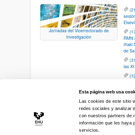
(2
sesió
Elsevi
Jornadas del Vicerrectorado de
(1
Investigación
RMN de
Iñaki 
de Sa
(3
las X
(1
jornad
elemen
Esta página web usa cook
(1
Las cookies de este sitio 
una c
redes sociales y analizar 
con nuestros partners de r
información que les haya 
servicios.