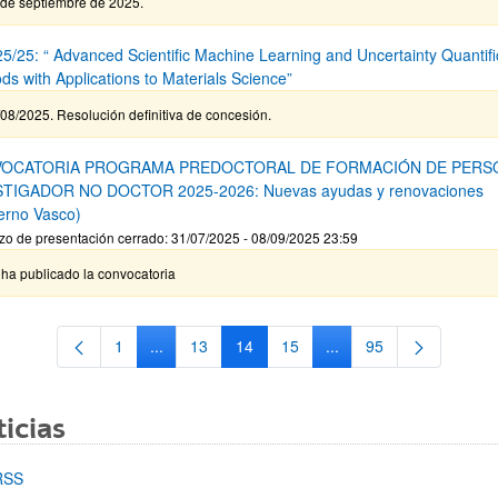
 de septiembre de 2025.
5/25: “ Advanced Scientific Machine Learning and Uncertainty Quantifi
ds with Applications to Materials Science”
08/2025. Resolución definitiva de concesión.
OCATORIA PROGRAMA PREDOCTORAL DE FORMACIÓN DE PERS
STIGADOR NO DOCTOR 2025-2026: Nuevas ayudas y renovaciones
erno Vasco)
zo de presentación cerrado: 31/07/2025 - 08/09/2025 23:59
ha publicado la convocatoria
1
...
13
14
15
...
95
Página
Páginas intermedias Use TAB para desplazarse.
Página
Página
Página
Páginas intermedias Us
Página
icias
RSS