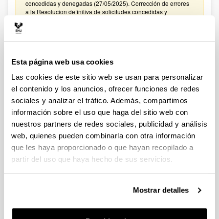
concedidas y denegadas (27/05/2025). Corrección de errores
a la Resolucion definitiva de solicitudes concedidas y
denegadas (27/02/2025)
CONVOCATORIA PROYECTOS DE COLABORACIÓN
PÚBLICO-PRIVADA 2024
Esta página web usa cookies
Plazo de presentación cerrado: 15/01/2025 - 05/02/2025
Las cookies de este sitio web se usan para personalizar
El plazo para presentar solicitudes finaliza el 5 de febrero de
2025 a las 14:00. Hasta el 27 de enero de 2025: Para
el contenido y los anuncios, ofrecer funciones de redes
manifestar el interés en participar en la convocatoria. Hasta el
sociales y analizar el tráfico. Además, compartimos
31 de enero de 2025: Para la remisión a
información sobre el uso que haga del sitio web con
convocatoriasestatales.dgi@ehu.es del ANEXO
PRESUPUESTO
nuestros partners de redes sociales, publicidad y análisis
web, quienes pueden combinarla con otra información
CONVOCATORIA PROYECTOS DE COLABORACIÓN
que les haya proporcionado o que hayan recopilado a
PÚBLICO-PRIVADA 2023
partir del uso que haya hecho de sus servicios.
Plazo de presentación cerrado: 30/01/2024 - 20/02/2024
El plazo para presentar solicitudes finaliza el 20 de febrero de
2024 a las 14:00. Hasta el 12 de febrero de 2024: Para
Mostrar detalles
manifestar el interés en participar en la convocatoria. Hasta el
16 de febrero de 2024: Para la remisión a
convocatoriasestatales.dgi@ehu.es del ANEXO