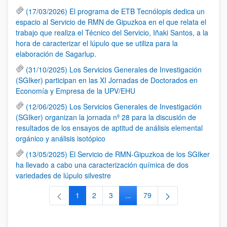
(17/03/2026) El programa de ETB Tecnólopis dedica un
espacio al Servicio de RMN de Gipuzkoa en el que relata el
trabajo que realiza el Técnico del Servicio, Iñaki Santos, a la
hora de caracterizar el lúpulo que se utiliza para la
elaboración de Sagarlup.
(31/10/2025) Los Servicios Generales de Investigación
(SGIker) participan en las XI Jornadas de Doctorados en
Economía y Empresa de la UPV/EHU
(12/06/2025) Los Servicios Generales de Investigación
(SGIker) organizan la jornada nº 28 para la discusión de
resultados de los ensayos de aptitud de análisis elemental
orgánico y análisis isotópico
(13/05/2025) El Servicio de RMN-Gipuzkoa de los SGIker
ha llevado a cabo una caracterización química de dos
variedades de lúpulo silvestre
1
2
3
...
79
Página
Página
Página
Páginas intermedias Use TAB 
Página