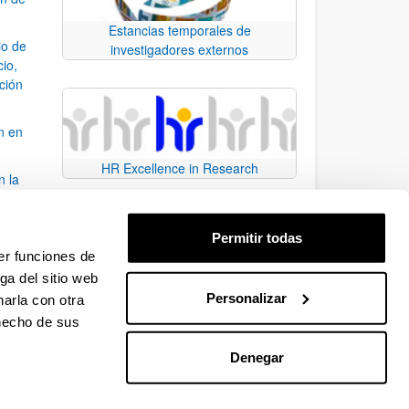
Estancias temporales de
io de
investigadores externos
cio,
ación
n en
HR Excellence in Research
n la
álisis
Permitir todas
bo
er funciones de
ga del sitio web
Personalizar
arla con otra
para desplazarse.
 hecho de sus
Denegar