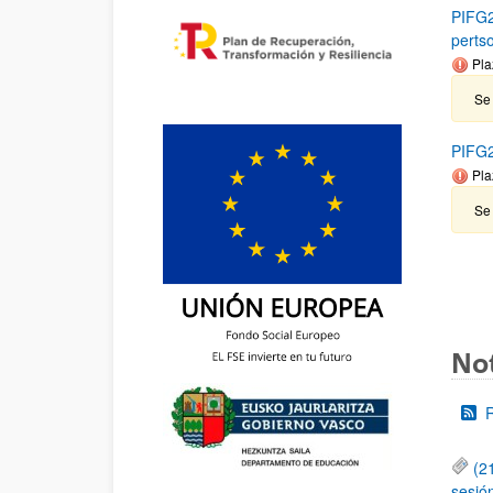
PIFG2
perts
Pla
Se
PIFG2
Pla
Se
Not
(2
sesió