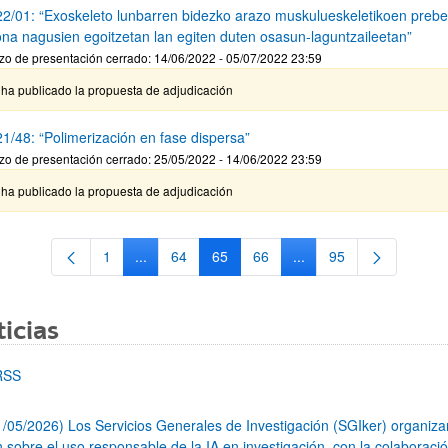
2/01: “Exoskeleto lunbarren bidezko arazo muskulueskeletikoen prebe
ona nagusien egoitzetan lan egiten duten osasun-laguntzaileetan”
zo de presentación cerrado: 14/06/2022 - 05/07/2022 23:59
 ha publicado la propuesta de adjudicación
1/48: “Polimerización en fase dispersa”
zo de presentación cerrado: 25/05/2022 - 14/06/2022 23:59
 ha publicado la propuesta de adjudicación
1
...
64
65
66
...
95
Página
Páginas intermedias Use TAB para desplazarse.
Página
Página
Página
Páginas intermedias Us
Página
icias
RSS
1/05/2026) Los Servicios Generales de Investigación (SGIker) organiz
n sobre el uso responsable de la IA en investigación, con la colaboraci