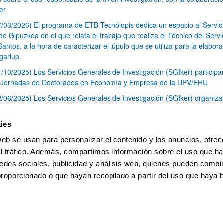
er
7/03/2026) El programa de ETB Tecnólopis dedica un espacio al Servic
 Gipuzkoa en el que relata el trabajo que realiza el Técnico del Servi
Santos, a la hora de caracterizar el lúpulo que se utiliza para la elabor
garlup.
1/10/2025) Los Servicios Generales de Investigación (SGIker) participa
I Jornadas de Doctorados en Economía y Empresa de la UPV/EHU
2/06/2025) Los Servicios Generales de Investigación (SGIker) organiza
a nº 28 para la discusión de resultados de los ensayos de aptitud de an
tal orgánico y análisis isotópico
ies
3/05/2025) El Servicio de RMN-Gipuzkoa de los SGIker ha llevado a ca
web se usan para personalizar el contenido y los anuncios, ofrec
aracterización química de dos variedades de lúpulo silvestre
el tráfico. Además, compartimos información sobre el uso que ha
1
2
3
...
79
edes sociales, publicidad y análisis web, quienes pueden combin
Página
Página
Página
Páginas intermedias Use TAB 
Página
proporcionado o que hayan recopilado a partir del uso que haya