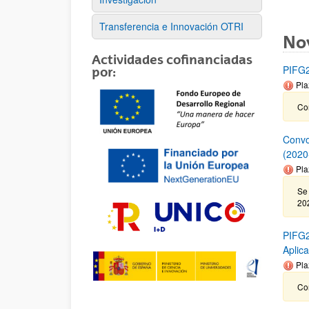
Transferencia e Innovación OTRI
No
Actividades cofinanciadas
PIFG2
por:
Pla
Co
Convo
(2020
Pla
Se 
202
PIFG2
Aplic
Pla
Co