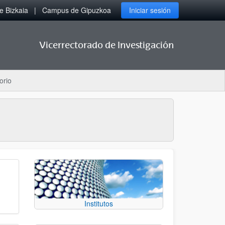
 Bizkaia
Campus de Gipuzkoa
Iniciar sesión
Vicerrectorado de Investigación
orio
Institutos