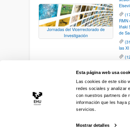
Elsevi
(1
RMN de
Iñaki 
Jornadas del Vicerrectorado de
de Sa
Investigación
(3
las X
(1
jornad
elemen
Esta página web usa cook
(1
Las cookies de este sitio 
una c
redes sociales y analizar 
con nuestros partners de r
información que les haya 
servicios.
Mostrar detalles