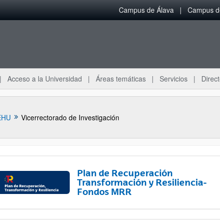
Campus de Álava
Campus de
Acceso a la Universidad
Áreas temáticas
Servicios
Direct
EHU
Vicerrectorado de Investigación
Plan de Recuperación
Transformación y Resiliencia-
Fondos MRR
ar subpáginas