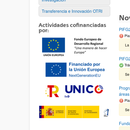
Transferencia e Innovación OTRI
No
Actividades cofinanciadas
PIFG21
por:
Pla
La
PIFG2
Trá
Se
Progr
áreas
Pla
Se 
Funda