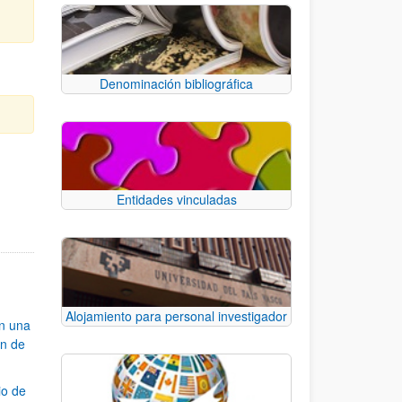
Denominación bibliográfica
e TAB para desplazarse.
Entidades vinculadas
Alojamiento para personal investigador
an una
ón de
io de