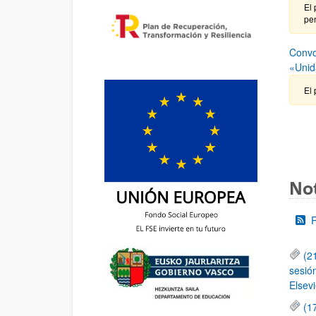
El 
pen
Convo
«Unid
El 
Not
(2
sesió
Elsevi
(1