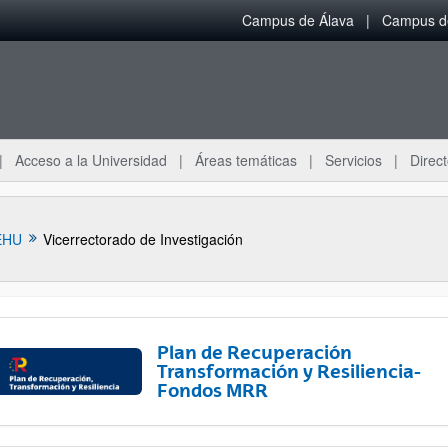
Campus de Álava
Campus de
Acceso a la Universidad
Áreas temáticas
Servicios
Direct
EHU
Vicerrectorado de Investigación
Plan de Recuperación
Transformación y Resiliencia-
Fondos MRR
ar subpáginas