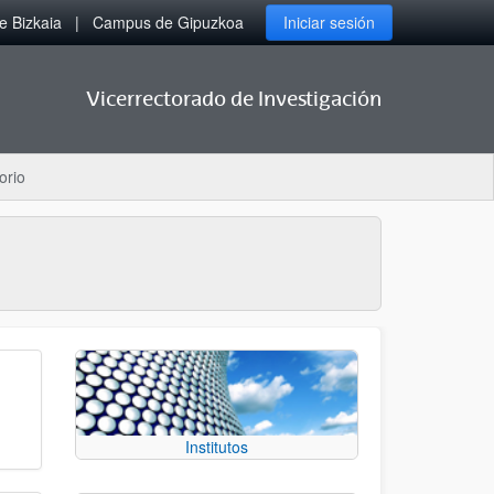
 Bizkaia
Campus de Gipuzkoa
Iniciar sesión
Vicerrectorado de Investigación
orio
Institutos