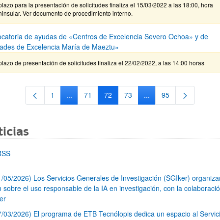
plazo para la presentación de solicitudes finaliza el 15/03/2022 a las 18:00, hora
insular. Ver documento de procedimiento interno.
catoria de ayudas de «Centros de Excelencia Severo Ochoa» y de
ades de Excelencia María de Maeztu»
plazo de presentación de solicitudes finaliza el 22/02/2022, a las 14:00 horas
1
...
71
72
73
...
95
Página
Páginas intermedias Use TAB para desplazarse.
Página
Página
Página
Páginas intermedias Us
Página
icias
RSS
1/05/2026) Los Servicios Generales de Investigación (SGIker) organiz
n sobre el uso responsable de la IA en investigación, con la colaboraci
er
7/03/2026) El programa de ETB Tecnólopis dedica un espacio al Servic