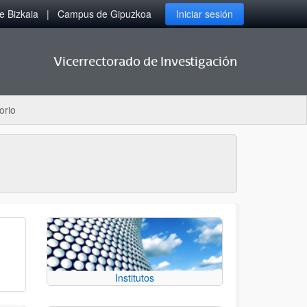
 Bizkaia
Campus de Gipuzkoa
Iniciar sesión
Vicerrectorado de Investigación
orio
Institutos