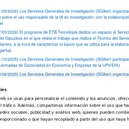
1/05/2026) Los Servicios Generales de Investigación (SGIker) organiz
n sobre el uso responsable de la IA en investigación, con la colaboraci
er
7/03/2026) El programa de ETB Tecnólopis dedica un espacio al Servic
 Gipuzkoa en el que relata el trabajo que realiza el Técnico del Servi
Santos, a la hora de caracterizar el lúpulo que se utiliza para la elabor
garlup.
1/10/2025) Los Servicios Generales de Investigación (SGIker) participa
I Jornadas de Doctorados en Economía y Empresa de la UPV/EHU
2/06/2025) Los Servicios Generales de Investigación (SGIker) organiza
a nº 28 para la discusión de resultados de los ensayos de aptitud de an
tal orgánico y análisis isotópico
ies
3/05/2025) El Servicio de RMN-Gipuzkoa de los SGIker ha llevado a ca
web se usan para personalizar el contenido y los anuncios, ofrec
aracterización química de dos variedades de lúpulo silvestre
el tráfico. Además, compartimos información sobre el uso que ha
1
2
3
...
79
edes sociales, publicidad y análisis web, quienes pueden combin
Página
Página
Página
Páginas intermedias Use TAB 
Página
proporcionado o que hayan recopilado a partir del uso que haya