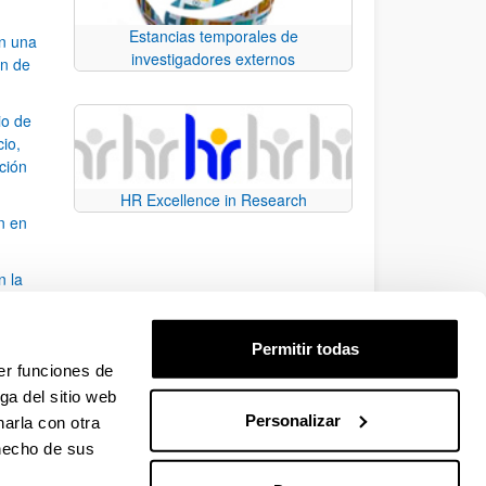
Estancias temporales de
an una
investigadores externos
ón de
io de
cio,
ación
HR Excellence in Research
n en
n la
álisis
Permitir todas
bo
er funciones de
ga del sitio web
Personalizar
arla con otra
para desplazarse.
 hecho de sus