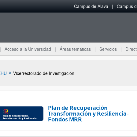
Campus de Álava
Campus de
Acceso a la Universidad
Áreas temáticas
Servicios
Direct
EHU
Vicerrectorado de Investigación
Plan de Recuperación
Transformación y Resiliencia-
Fondos MRR
ar subpáginas