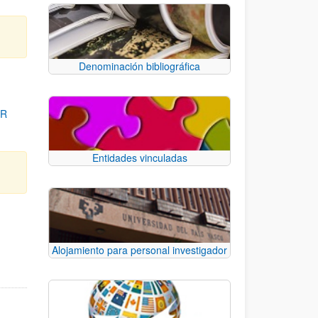
Denominación bibliográfica
OR
Entidades vinculadas
para desplazarse.
Alojamiento para personal investigador