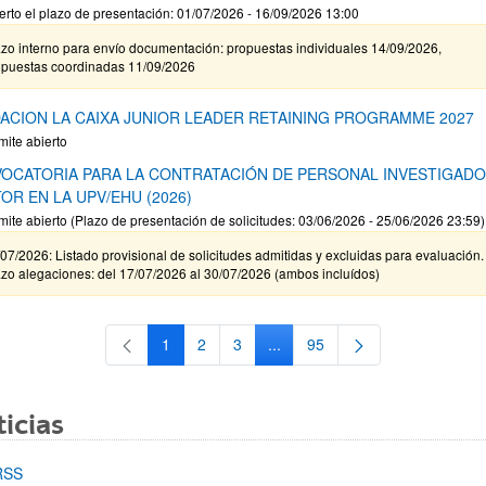
erto el plazo de presentación: 01/07/2026 - 16/09/2026 13:00
zo interno para envío documentación: propuestas individuales 14/09/2026,
opuestas coordinadas 11/09/2026
ACION LA CAIXA JUNIOR LEADER RETAINING PROGRAMME 2027
mite abierto
OCATORIA PARA LA CONTRATACIÓN DE PERSONAL INVESTIGAD
OR EN LA UPV/EHU (2026)
mite abierto (Plazo de presentación de solicitudes: 03/06/2026 - 25/06/2026 23:59)
07/2026: Listado provisional de solicitudes admitidas y excluidas para evaluación.
zo alegaciones: del 17/07/2026 al 30/07/2026 (ambos incluídos)
1
2
3
...
95
Página
Página
Página
Páginas intermedias Use TAB 
Página
icias
RSS