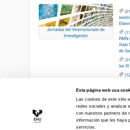
(2
sesió
Elsevi
Jornadas del Vicerrectorado de
(1
Investigación
RMN de
Iñaki 
de Sa
(3
las X
(1
jornad
elemen
Esta página web usa cook
(1
Las cookies de este sitio 
una c
redes sociales y analizar 
con nuestros partners de r
información que les haya 
servicios.