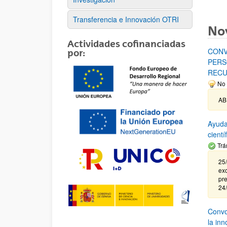
Transferencia e Innovación OTRI
No
Actividades cofinanciadas
CONV
por:
PERS
RECU
No 
AB
Ayuda
cient
Trá
25/
exc
pre
24
Convoc
la in