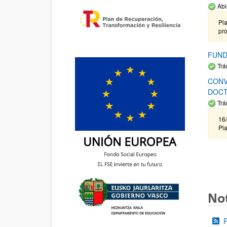
Abi
Pla
pr
FUND
Trá
CONV
DOCT
Trá
16/
Pla
Not