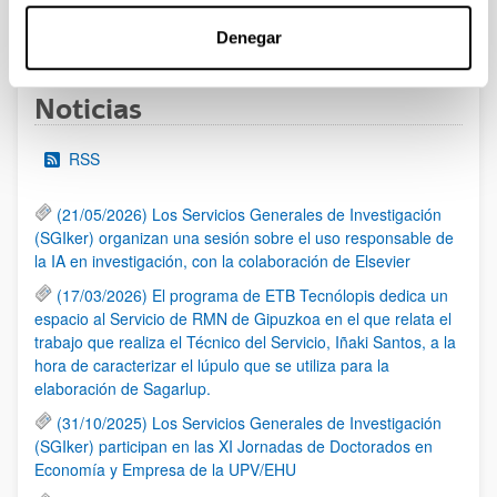
1
...
11
12
13
...
95
Página
Páginas intermedias Use TAB para desplazarse.
Página
Página
Página
Páginas intermedias Us
Página
Denegar
Noticias
RSS
(21/05/2026) Los Servicios Generales de Investigación
(SGIker) organizan una sesión sobre el uso responsable de
la IA en investigación, con la colaboración de Elsevier
(17/03/2026) El programa de ETB Tecnólopis dedica un
espacio al Servicio de RMN de Gipuzkoa en el que relata el
trabajo que realiza el Técnico del Servicio, Iñaki Santos, a la
hora de caracterizar el lúpulo que se utiliza para la
elaboración de Sagarlup.
(31/10/2025) Los Servicios Generales de Investigación
(SGIker) participan en las XI Jornadas de Doctorados en
Economía y Empresa de la UPV/EHU