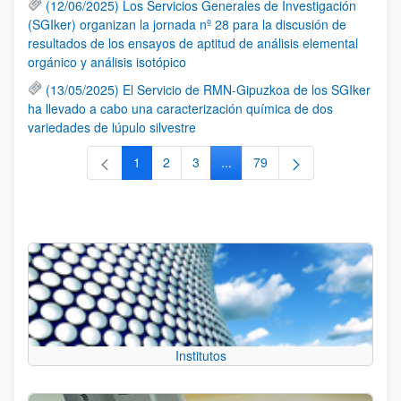
(12/06/2025) Los Servicios Generales de Investigación
(SGIker) organizan la jornada nº 28 para la discusión de
resultados de los ensayos de aptitud de análisis elemental
orgánico y análisis isotópico
(13/05/2025) El Servicio de RMN-Gipuzkoa de los SGIker
ha llevado a cabo una caracterización química de dos
variedades de lúpulo silvestre
1
2
3
...
79
Página
Página
Página
Páginas intermedias Use TAB 
Página
Institutos