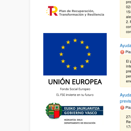
pro
02/
15/
ale
2. 
cor
con
Ayuda
Pla
El 
int
pre
per
ene
Ayuda
previ
Pla
27/
Res
17/