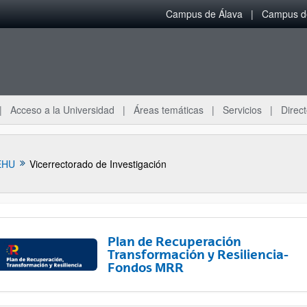
Campus de Álava
Campus de
Acceso a la Universidad
Áreas temáticas
Servicios
Direct
EHU
Vicerrectorado de Investigación
Plan de Recuperación
Transformación y Resiliencia-
Fondos MRR
ar subpáginas