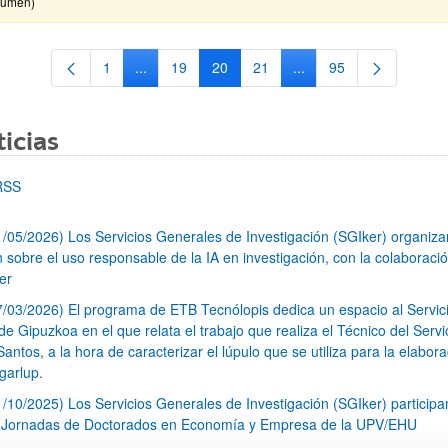
sumen)
1
...
19
20
21
...
95
Página
Páginas intermedias Use TAB para desplazarse.
Página
Página
Página
Páginas intermedias Us
Página
icias
RSS
1/05/2026) Los Servicios Generales de Investigación (SGIker) organiz
n sobre el uso responsable de la IA en investigación, con la colaboraci
er
7/03/2026) El programa de ETB Tecnólopis dedica un espacio al Servic
 Gipuzkoa en el que relata el trabajo que realiza el Técnico del Servi
Santos, a la hora de caracterizar el lúpulo que se utiliza para la elabor
garlup.
1/10/2025) Los Servicios Generales de Investigación (SGIker) participa
I Jornadas de Doctorados en Economía y Empresa de la UPV/EHU