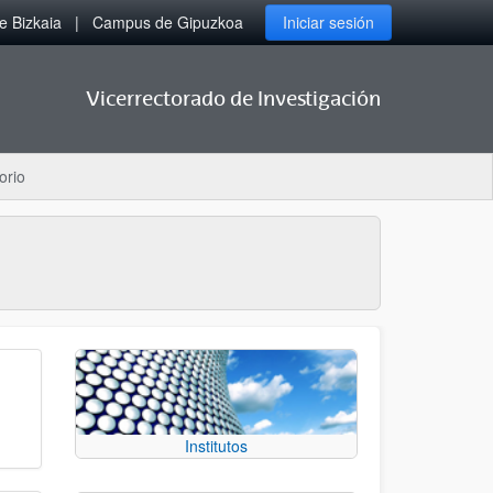
 Bizkaia
Campus de Gipuzkoa
Iniciar sesión
Vicerrectorado de Investigación
orio
Institutos