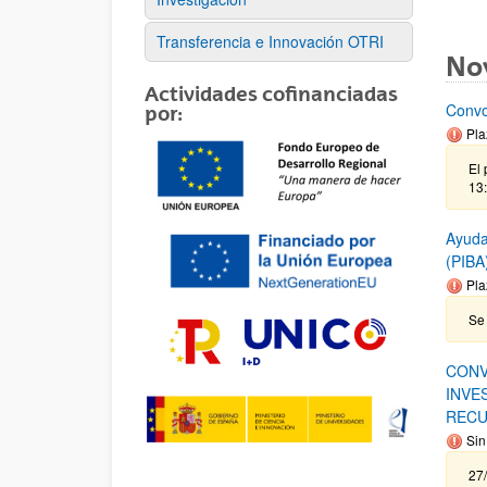
Transferencia e Innovación OTRI
No
Actividades cofinanciadas
Convo
por:
Pla
El 
13:
Ayuda
(PIBA
Pla
Se 
CONV
INVE
RECU
Sin
27/