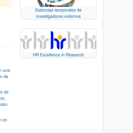
Estancias temporales de
investigadores externos
e TAB para desplazarse.
HR Excellence in Research
an una
ón de
io de
cio,
ación
n en