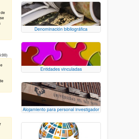
 de
ase
a
Denominación bibliográfica
4:00)
de
Entidades vinculadas
de
Alojamiento para personal investigador
r