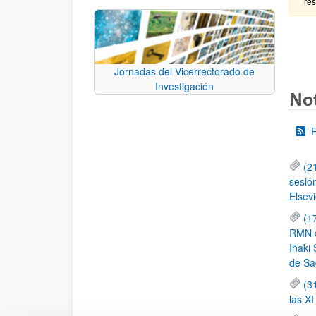
re
Jornadas del Vicerrectorado de
Investigación
Not
(2
sesió
Elsevi
(1
RMN de
Iñaki 
de Sa
(3
las X