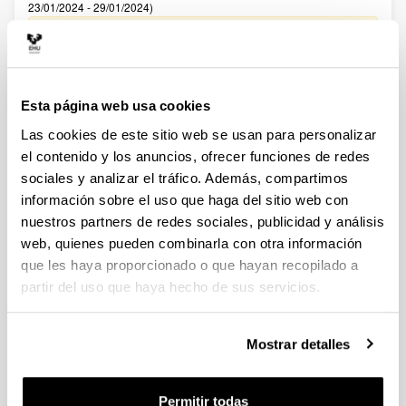
23/01/2024 - 29/01/2024)
27/02/2024. Resolución definitiva de ayudas concedidas y
denegadas. 20/02/2024 Se ha publicado el Listado definitivo
de solicitudes admitidas y excluidas para evaluación.
02/02/2024 Se ha publicado el Listado provisional de
solicitudes admitidas y excluidas para evaluación. 22/01/2024-
Esta página web usa cookies
Se ha publicado la convocatoria
Las cookies de este sitio web se usan para personalizar
Fellows Gipuzkoa 2024
el contenido y los anuncios, ofrecer funciones de redes
Sin trámite abierto (Fecha de fin del plazo de presentación:
sociales y analizar el tráfico. Además, compartimos
22/05/2024 13:00)
información sobre el uso que haga del sitio web con
nuestros partners de redes sociales, publicidad y análisis
El plazo de presentación de solicitudes finaliza el 22/05/2024,
a las 13:00
web, quienes pueden combinarla con otra información
que les haya proporcionado o que hayan recopilado a
CONVOCATORIA PROGRAMA PREDOCTORAL DE
partir del uso que haya hecho de sus servicios.
FORMACIÓN DE PERSONAL INVESTIGADOR NO DOCTOR
2024-2025: Nuevas ayudas (Gobierno Vasco)
Sin trámite abierto (Fecha de fin del plazo de presentación:
Mostrar detalles
23/06/2024)
Se ha publicado la convocatoria
Permitir todas