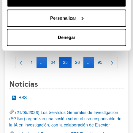
Convocatoria del Programa Posdoctoral de
Perfeccionamiento de Personal Investigador Doctor 2024-
Personalizar
2027
Sin trámite abierto (Plazo de presentación de solicitudes:
31/05/2024 - 01/07/2024)
Denegar
Se ha publicado la convocatoria
1
...
24
25
26
...
95
Página
Páginas intermedias Use TAB para desplazarse.
Página
Página
Página
Páginas intermedias Us
Página
Noticias
RSS
(21/05/2026) Los Servicios Generales de Investigación
(SGIker) organizan una sesión sobre el uso responsable de
la IA en investigación, con la colaboración de Elsevier