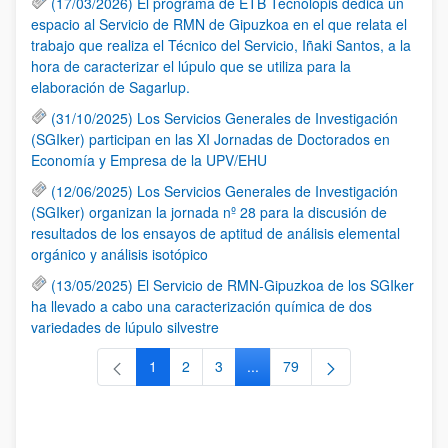
(17/03/2026) El programa de ETB Tecnólopis dedica un
espacio al Servicio de RMN de Gipuzkoa en el que relata el
trabajo que realiza el Técnico del Servicio, Iñaki Santos, a la
hora de caracterizar el lúpulo que se utiliza para la
elaboración de Sagarlup.
(31/10/2025) Los Servicios Generales de Investigación
(SGIker) participan en las XI Jornadas de Doctorados en
Economía y Empresa de la UPV/EHU
(12/06/2025) Los Servicios Generales de Investigación
(SGIker) organizan la jornada nº 28 para la discusión de
resultados de los ensayos de aptitud de análisis elemental
orgánico y análisis isotópico
(13/05/2025) El Servicio de RMN-Gipuzkoa de los SGIker
ha llevado a cabo una caracterización química de dos
variedades de lúpulo silvestre
1
2
3
...
79
Página
Página
Página
Páginas intermedias Use TAB 
Página