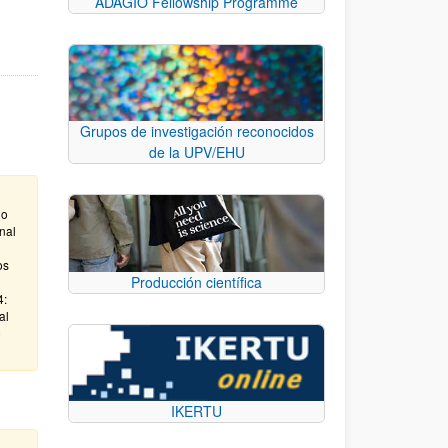
ADAGIO Fellowship Programme
Grupos de investigación reconocidos
de la UPV/EHU
do
nal
os
Producción científica
4:
al
e
IKERTU