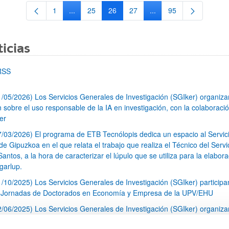
1
...
25
26
27
...
95
Página
Páginas intermedias Use TAB para desplazarse.
Página
Página
Página
Páginas intermedias Us
Página
icias
RSS
1/05/2026) Los Servicios Generales de Investigación (SGIker) organiz
n sobre el uso responsable de la IA en investigación, con la colaboraci
er
7/03/2026) El programa de ETB Tecnólopis dedica un espacio al Servic
 Gipuzkoa en el que relata el trabajo que realiza el Técnico del Servi
Santos, a la hora de caracterizar el lúpulo que se utiliza para la elabor
garlup.
1/10/2025) Los Servicios Generales de Investigación (SGIker) participa
I Jornadas de Doctorados en Economía y Empresa de la UPV/EHU
2/06/2025) Los Servicios Generales de Investigación (SGIker) organiza
a nº 28 para la discusión de resultados de los ensayos de aptitud de an