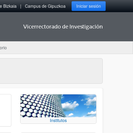
 Bizkaia
Campus de Gipuzkoa
Iniciar sesión
Vicerrectorado de Investigación
orio
Institutos