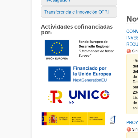
Transferencia e Innovación OTRI
No
Actividades cofinanciadas
CONV
por:
INVE
RECU
Sin
19/
def
def
de 
Def
par
23/
Lis
de 
sol
PROY
Sin