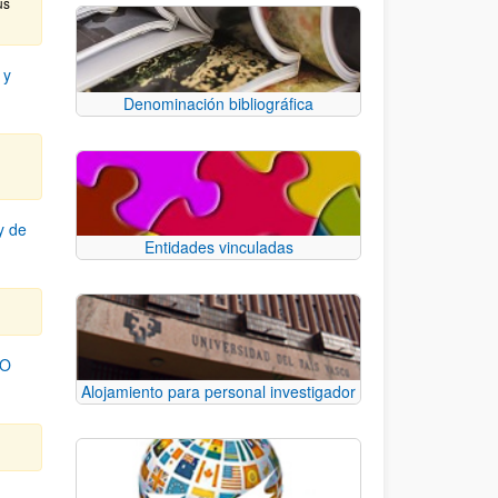
us
 y
Denominación bibliográfica
y de
Entidades vinculadas
TO
Alojamiento para personal investigador