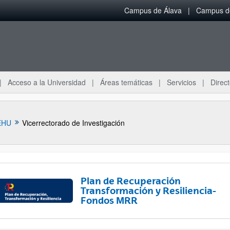
Campus de Álava
Campus de
Acceso a la Universidad
Áreas temáticas
Servicios
Direct
EHU
Vicerrectorado de Investigación
Plan de Recuperación
Transformación y Resiliencia-
Fondos MRR
ar subpáginas