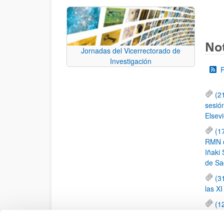
Not
Jornadas del Vicerrectorado de
Investigación
(2
sesió
Elsevi
(1
RMN de
Iñaki 
de Sa
(3
las X
(1
jornad