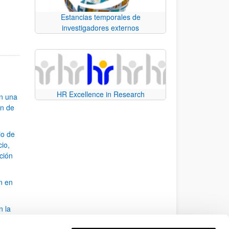
e TAB para desplazarse.
Estancias temporales de
investigadores externos
HR Excellence in Research
an una
ón de
io de
cio,
ación
n en
n la
álisis