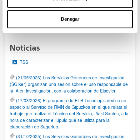
Se ha abierto el plazo de presentación de solicitudes
Denegar
1
...
22
23
24
...
95
Página
Páginas intermedias Use TAB para desplazarse.
Página
Página
Página
Páginas intermedias Us
Página
Noticias
RSS
(21/05/2026) Los Servicios Generales de Investigación
(SGIker) organizan una sesión sobre el uso responsable de
la IA en investigación, con la colaboración de Elsevier
(17/03/2026) El programa de ETB Tecnólopis dedica un
espacio al Servicio de RMN de Gipuzkoa en el que relata el
trabajo que realiza el Técnico del Servicio, Iñaki Santos, a la
hora de caracterizar el lúpulo que se utiliza para la
elaboración de Sagarlup.
(31/10/2025) Los Servicios Generales de Investigación