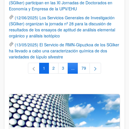
(SGIker) participan en las XI Jornadas de Doctorados en
Economía y Empresa de la UPV/EHU
(12/06/2025) Los Servicios Generales de Investigación
(SGIker) organizan la jornada nº 28 para la discusión de
resultados de los ensayos de aptitud de análisis elemental
orgánico y análisis isotópico
(13/05/2025) El Servicio de RMN-Gipuzkoa de los SGIker
ha llevado a cabo una caracterización química de dos
variedades de lúpulo silvestre
1
2
3
...
79
Página
Página
Página
Páginas intermedias Use TAB 
Página