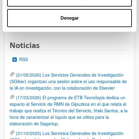
al 30/07/2026 (ambos incluídos)
Denegar
1
2
3
...
95
Página
Página
Página
Páginas intermedias Use TAB 
Página
Noticias
RSS
(21/05/2026) Los Servicios Generales de Investigación
(SGIker) organizan una sesión sobre el uso responsable de
la IA en investigación, con la colaboración de Elsevier
(17/03/2026) El programa de ETB Tecnólopis dedica un
espacio al Servicio de RMN de Gipuzkoa en el que relata el
trabajo que realiza el Técnico del Servicio, Iñaki Santos, a la
hora de caracterizar el lúpulo que se utiliza para la
elaboración de Sagarlup.
(31/10/2025) Los Servicios Generales de Investigación