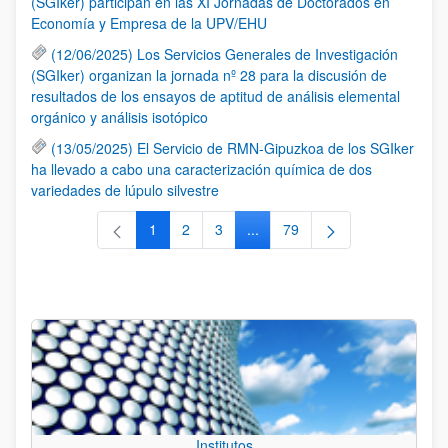
(SGIker) participan en las XI Jornadas de Doctorados en
Economía y Empresa de la UPV/EHU
(12/06/2025) Los Servicios Generales de Investigación
(SGIker) organizan la jornada nº 28 para la discusión de
resultados de los ensayos de aptitud de análisis elemental
orgánico y análisis isotópico
(13/05/2025) El Servicio de RMN-Gipuzkoa de los SGIker
ha llevado a cabo una caracterización química de dos
variedades de lúpulo silvestre
1
2
3
...
79
Página
Página
Página
Páginas intermedias Use TAB 
Página
Institutos