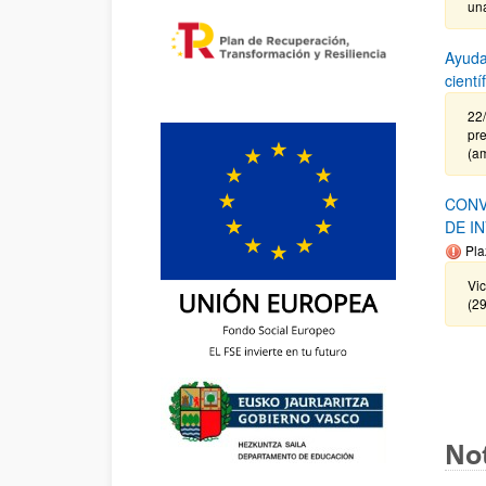
un
Ayuda
cient
22
pre
(a
CONV
DE I
Pla
Vi
(2
Not