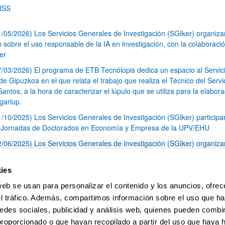
RSS
1/05/2026) Los Servicios Generales de Investigación (SGIker) organiz
n sobre el uso responsable de la IA en investigación, con la colaboraci
er
7/03/2026) El programa de ETB Tecnólopis dedica un espacio al Servic
 Gipuzkoa en el que relata el trabajo que realiza el Técnico del Servi
Santos, a la hora de caracterizar el lúpulo que se utiliza para la elabor
garlup.
1/10/2025) Los Servicios Generales de Investigación (SGIker) participa
I Jornadas de Doctorados en Economía y Empresa de la UPV/EHU
2/06/2025) Los Servicios Generales de Investigación (SGIker) organiza
a nº 28 para la discusión de resultados de los ensayos de aptitud de an
tal orgánico y análisis isotópico
ies
3/05/2025) El Servicio de RMN-Gipuzkoa de los SGIker ha llevado a ca
web se usan para personalizar el contenido y los anuncios, ofrec
aracterización química de dos variedades de lúpulo silvestre
el tráfico. Además, compartimos información sobre el uso que ha
1
2
3
...
79
edes sociales, publicidad y análisis web, quienes pueden combin
Página
Página
Página
Páginas intermedias Use TAB 
Página
proporcionado o que hayan recopilado a partir del uso que haya