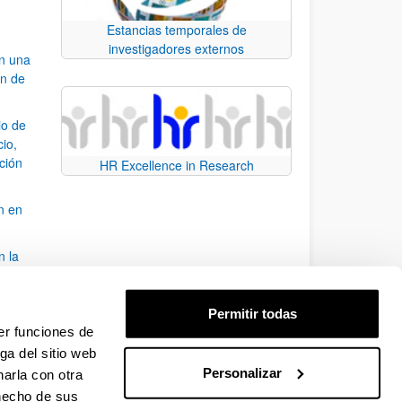
Estancias temporales de
investigadores externos
an una
ón de
io de
cio,
ación
HR Excellence in Research
n en
n la
álisis
Permitir todas
bo
er funciones de
ga del sitio web
Personalizar
arla con otra
para desplazarse.
 hecho de sus