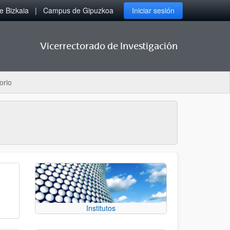
 Bizkaia
Campus de Gipuzkoa
Iniciar sesión
Vicerrectorado de Investigación
orio
Institutos