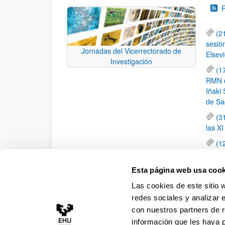
(2
sesió
Jornadas del Vicerrectorado de
Elsevi
Investigación
(1
RMN de
Iñaki 
de Sa
(3
las X
(1
jornad
elemen
Esta página web usa cook
(1
Las cookies de este sitio 
una c
redes sociales y analizar 
con nuestros partners de r
información que les haya 