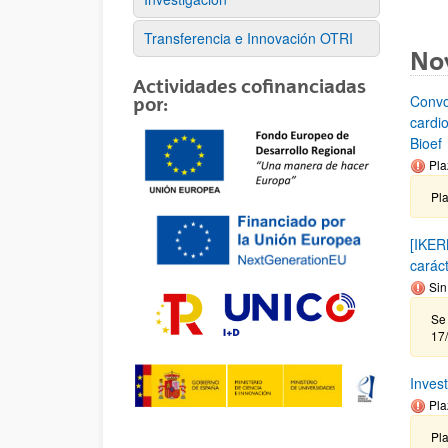
Transferencia e Innovación OTRI
No
Actividades cofinanciadas
Convo
por:
cardi
Bioef
Pla
Pl
[IKER
carác
Sin
Se 
17
Inves
Pla
Pla