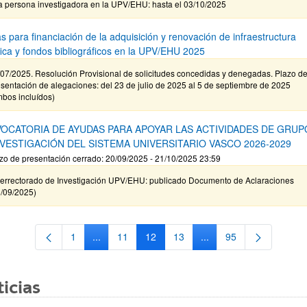
a persona investigadora en la UPV/EHU: hasta el 03/10/2025
s para financiación de la adquisición y renovación de infraestructura
ífica y fondos bibliográficos en la UPV/EHU 2025
/07/2025. Resolución Provisional de solicitudes concedidas y denegadas. Plazo d
sentación de alegaciones: del 23 de julio de 2025 al 5 de septiembre de 2025
mbos incluídos)
OCATORIA DE AYUDAS PARA APOYAR LAS ACTIVIDADES DE GRUP
NVESTIGACIÓN DEL SISTEMA UNIVERSITARIO VASCO 2026-2029
zo de presentación cerrado: 20/09/2025 - 21/10/2025 23:59
cerrectorado de Investigación UPV/EHU: publicado Documento de Aclaraciones
9/09/2025)
1
...
11
12
13
...
95
Página
Páginas intermedias Use TAB para desplazarse.
Página
Página
Página
Páginas intermedias Us
Página
icias