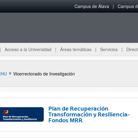
Campus de Álava
Campus de
Acceso a la Universidad
Áreas temáticas
Servicios
Direct
EHU
Vicerrectorado de Investigación
Plan de Recuperación
Transformación y Resiliencia-
Fondos MRR
ar subpáginas