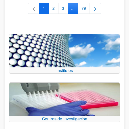
1
2
3
...
79
Página
Página
Página
Páginas intermedias Use TAB 
Página
Institutos
Centros de Investigación