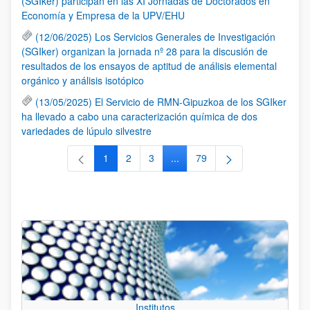
(SGIker) participan en las XI Jornadas de Doctorados en
Economía y Empresa de la UPV/EHU
(12/06/2025) Los Servicios Generales de Investigación
(SGIker) organizan la jornada nº 28 para la discusión de
resultados de los ensayos de aptitud de análisis elemental
orgánico y análisis isotópico
(13/05/2025) El Servicio de RMN-Gipuzkoa de los SGIker
ha llevado a cabo una caracterización química de dos
variedades de lúpulo silvestre
1
2
3
...
79
Página
Página
Página
Páginas intermedias Use TAB 
Página
Institutos