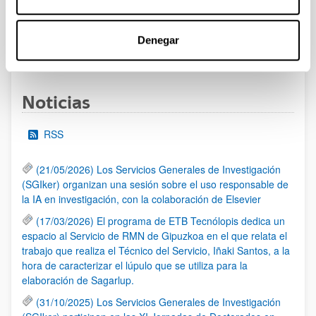
UPV/EHU publicado.
Denegar
1
...
16
17
18
...
95
Página
Páginas intermedias Use TAB para desplazarse.
Página
Página
Página
Páginas intermedias Us
Página
Noticias
RSS
(21/05/2026) Los Servicios Generales de Investigación
(SGIker) organizan una sesión sobre el uso responsable de
la IA en investigación, con la colaboración de Elsevier
(17/03/2026) El programa de ETB Tecnólopis dedica un
espacio al Servicio de RMN de Gipuzkoa en el que relata el
trabajo que realiza el Técnico del Servicio, Iñaki Santos, a la
hora de caracterizar el lúpulo que se utiliza para la
elaboración de Sagarlup.
(31/10/2025) Los Servicios Generales de Investigación