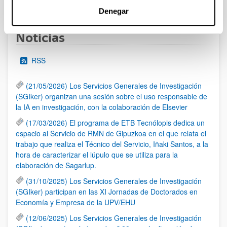
1
2
3
...
95
Página
Página
Página
Páginas intermedias Use TAB 
Página
Denegar
Noticias
RSS
(21/05/2026) Los Servicios Generales de Investigación
(SGIker) organizan una sesión sobre el uso responsable de
la IA en investigación, con la colaboración de Elsevier
(17/03/2026) El programa de ETB Tecnólopis dedica un
espacio al Servicio de RMN de Gipuzkoa en el que relata el
trabajo que realiza el Técnico del Servicio, Iñaki Santos, a la
hora de caracterizar el lúpulo que se utiliza para la
elaboración de Sagarlup.
(31/10/2025) Los Servicios Generales de Investigación
(SGIker) participan en las XI Jornadas de Doctorados en
Economía y Empresa de la UPV/EHU
(12/06/2025) Los Servicios Generales de Investigación