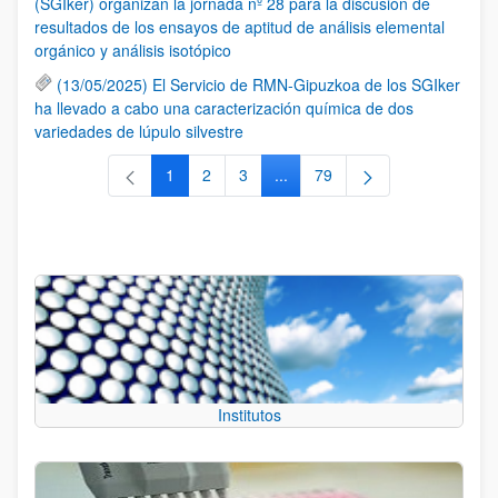
(SGIker) organizan la jornada nº 28 para la discusión de
resultados de los ensayos de aptitud de análisis elemental
orgánico y análisis isotópico
(13/05/2025) El Servicio de RMN-Gipuzkoa de los SGIker
ha llevado a cabo una caracterización química de dos
variedades de lúpulo silvestre
1
2
3
...
79
Página
Página
Página
Páginas intermedias Use TAB 
Página
Institutos