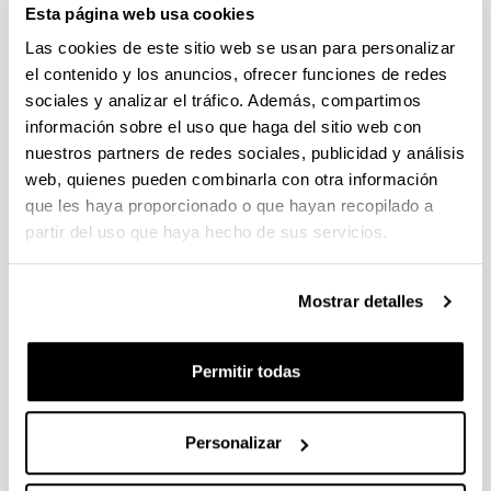
Esta página web usa cookies
Abierto el plazo de presentación (Fecha de fin del plazo de
presentación: 30/09/2026)
Las cookies de este sitio web se usan para personalizar
el contenido y los anuncios, ofrecer funciones de redes
Plazo interno EHU documentación solicitudes : 15 de
septiembre de 2026
sociales y analizar el tráfico. Además, compartimos
información sobre el uso que haga del sitio web con
CONVOCATORIA PARA LA CONTRATACIÓN DE
nuestros partners de redes sociales, publicidad y análisis
PERSONAL INVESTIGADOR EN FORMACIÓN EN LA EHU
web, quienes pueden combinarla con otra información
(2026)
que les haya proporcionado o que hayan recopilado a
Plazo de presentación cerrado: 15/06/2026 - 06/07/2026 23:59
partir del uso que haya hecho de sus servicios.
CONVOCATORIA DE AYUDAS DE FORMACIÓN DE
PERSONAL INVESTIGADOR EN EL SECTOR AGRARIO,
PESQUERO Y ALIMENTARIO VASCO 2026-IKERTALENT
Mostrar detalles
(GOBIERNO VASCO)
Plazo de presentación cerrado: 26/05/2026 - 02/06/2026
Permitir todas
(12/06/2026) Listado provisional de solicitudes seleccionadas
y desestimadas. Plazo de presentación de alegaciones: hasta
el 17 de junio de 2026, inclusive.
Personalizar