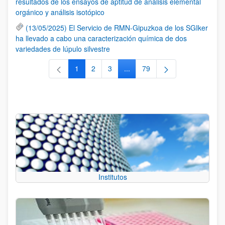
resultados de los ensayos de aptitud de análisis elemental
orgánico y análisis isotópico
(13/05/2025) El Servicio de RMN-Gipuzkoa de los SGIker
ha llevado a cabo una caracterización química de dos
variedades de lúpulo silvestre
1
2
3
...
79
Página
Página
Página
Páginas intermedias Use TAB 
Página
Institutos