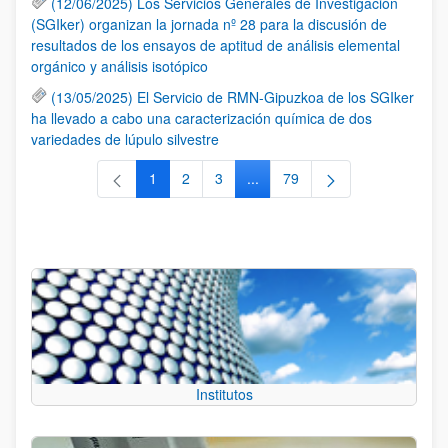
(12/06/2025) Los Servicios Generales de Investigación
(SGIker) organizan la jornada nº 28 para la discusión de
resultados de los ensayos de aptitud de análisis elemental
orgánico y análisis isotópico
(13/05/2025) El Servicio de RMN-Gipuzkoa de los SGIker
ha llevado a cabo una caracterización química de dos
variedades de lúpulo silvestre
1
2
3
...
79
Página
Página
Página
Páginas intermedias Use TAB 
Página
Institutos