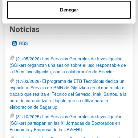
1
...
72
73
74
...
95
Página
Páginas intermedias Use TAB para desplazarse.
Página
Página
Página
Páginas intermedias Us
Página
Denegar
Noticias
RSS
(21/05/2026) Los Servicios Generales de Investigación
(SGIker) organizan una sesión sobre el uso responsable de
la IA en investigación, con la colaboración de Elsevier
(17/03/2026) El programa de ETB Tecnólopis dedica un
espacio al Servicio de RMN de Gipuzkoa en el que relata el
trabajo que realiza el Técnico del Servicio, Iñaki Santos, a la
hora de caracterizar el lúpulo que se utiliza para la
elaboración de Sagarlup.
(31/10/2025) Los Servicios Generales de Investigación
(SGIker) participan en las XI Jornadas de Doctorados en
Economía y Empresa de la UPV/EHU