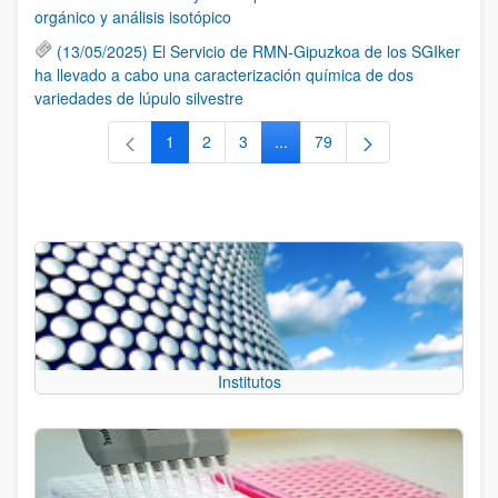
orgánico y análisis isotópico
(13/05/2025) El Servicio de RMN-Gipuzkoa de los SGIker
ha llevado a cabo una caracterización química de dos
variedades de lúpulo silvestre
1
2
3
...
79
Página
Página
Página
Páginas intermedias Use TAB 
Página
Institutos