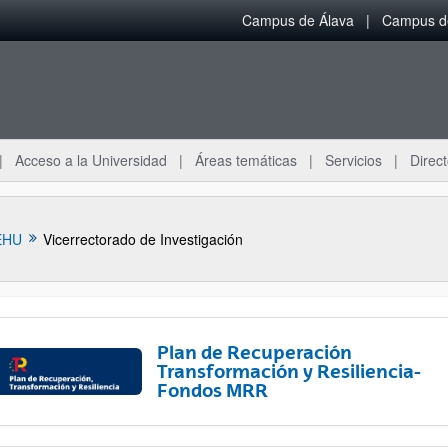
Campus de Álava
Campus de
Acceso a la Universidad
Áreas temáticas
Servicios
Direct
EHU
Vicerrectorado de Investigación
Plan de Recuperación
Transformación y Resiliencia-
Fondos MRR
ar subpáginas