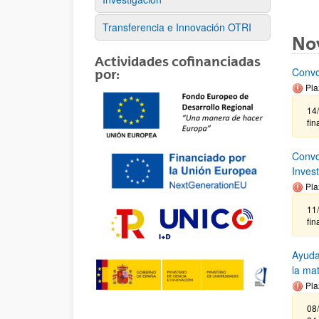
Transferencia e Innovación OTRI
No
Actividades cofinanciadas
Convo
por:
Pla
14/
fin
Convo
Inves
Pla
11
fin
Ayuda
la ma
Pla
08/