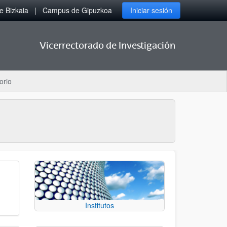
 Bizkaia
Campus de Gipuzkoa
Iniciar sesión
Vicerrectorado de Investigación
orio
Institutos