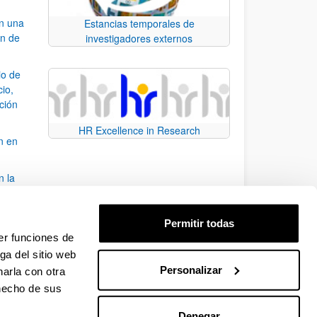
an una
Estancias temporales de
ón de
investigadores externos
io de
cio,
ación
HR Excellence in Research
n en
n la
álisis
Permitir todas
bo
er funciones de
ga del sitio web
Personalizar
arla con otra
para desplazarse.
 hecho de sus
Denegar