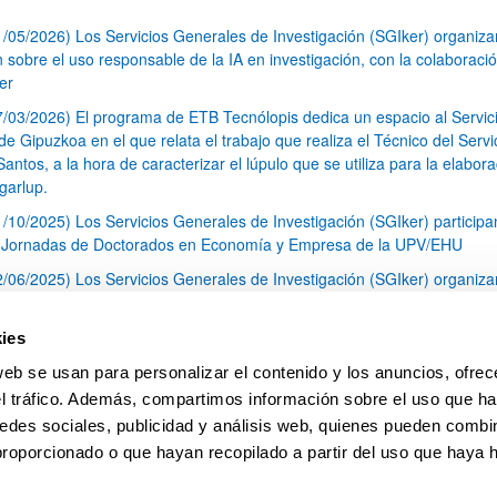
1/05/2026) Los Servicios Generales de Investigación (SGIker) organiz
n sobre el uso responsable de la IA en investigación, con la colaboraci
er
7/03/2026) El programa de ETB Tecnólopis dedica un espacio al Servic
 Gipuzkoa en el que relata el trabajo que realiza el Técnico del Servi
Santos, a la hora de caracterizar el lúpulo que se utiliza para la elabor
garlup.
1/10/2025) Los Servicios Generales de Investigación (SGIker) participa
I Jornadas de Doctorados en Economía y Empresa de la UPV/EHU
2/06/2025) Los Servicios Generales de Investigación (SGIker) organiza
a nº 28 para la discusión de resultados de los ensayos de aptitud de an
tal orgánico y análisis isotópico
ies
3/05/2025) El Servicio de RMN-Gipuzkoa de los SGIker ha llevado a ca
web se usan para personalizar el contenido y los anuncios, ofrec
aracterización química de dos variedades de lúpulo silvestre
el tráfico. Además, compartimos información sobre el uso que ha
1
2
3
...
79
edes sociales, publicidad y análisis web, quienes pueden combin
Página
Página
Página
Páginas intermedias Use TAB 
Página
proporcionado o que hayan recopilado a partir del uso que haya