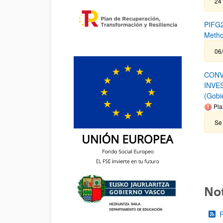
24
PIFG2
Metho
06/
CONV
INVE
(Gobi
Pla
Se 
Not