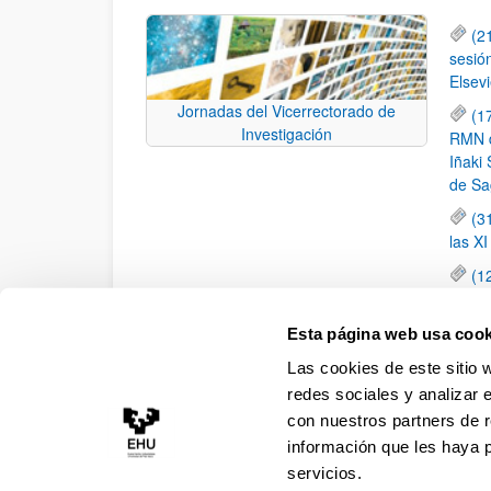
(2
sesió
Elsevi
Jornadas del Vicerrectorado de
(1
Investigación
RMN de
Iñaki 
de Sa
(3
las X
(1
jornad
elemen
Esta página web usa cook
(1
Las cookies de este sitio 
una c
redes sociales y analizar 
con nuestros partners de r
información que les haya 
servicios.