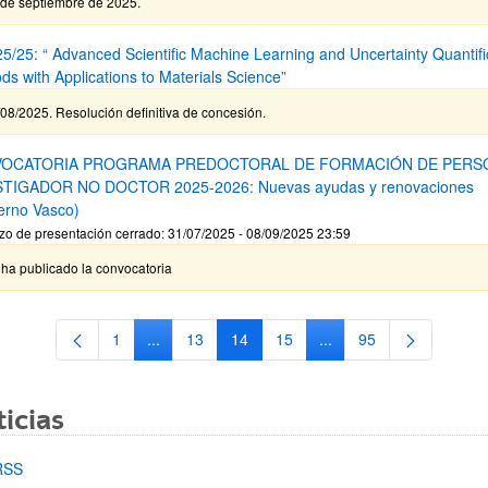
 de septiembre de 2025.
5/25: “ Advanced Scientific Machine Learning and Uncertainty Quantifi
ds with Applications to Materials Science”
08/2025. Resolución definitiva de concesión.
OCATORIA PROGRAMA PREDOCTORAL DE FORMACIÓN DE PERS
STIGADOR NO DOCTOR 2025-2026: Nuevas ayudas y renovaciones
erno Vasco)
zo de presentación cerrado: 31/07/2025 - 08/09/2025 23:59
ha publicado la convocatoria
1
...
13
14
15
...
95
Página
Páginas intermedias Use TAB para desplazarse.
Página
Página
Página
Páginas intermedias Us
Página
icias
RSS