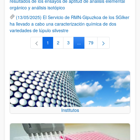
resultados de los ensayos de aptitud de análisis elemental
orgánico y análisis isotópico
(13/05/2025) El Servicio de RMN-Gipuzkoa de los SGIker
ha llevado a cabo una caracterización química de dos
variedades de lúpulo silvestre
1
2
3
...
79
Página
Página
Página
Páginas intermedias Use TAB 
Página
Institutos