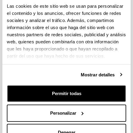
PIFG23/52: “ Modelado y optimización con Inteligencia
Las cookies de este sitio web se usan para personalizar
Artificial “
el contenido y los anuncios, ofrecer funciones de redes
Plazo de presentación cerrado: 31/01/2024 - 21/02/2024
sociales y analizar el tráfico. Además, compartimos
13/03/2024 Propuesta de adjudicación de la beca. 26/02/24
información sobre el uso que haga del sitio web con
Listado de solicitudes admitidas que pasan a fase de
nuestros partners de redes sociales, publicidad y análisis
Valoración. 30/01/2024-Se ha publicado la convocatoria
web, quienes pueden combinarla con otra información
PROYECTOS ETORKIZUNA ERAIKIZ GIPUZKOA TALDEAN
que les haya proporcionado o que hayan recopilado a
2024
partir del uso que haya hecho de sus servicios.
18/04/2024 Se ha publicado la convocatoria
Mostrar detalles
PROYECTOS ETORKIZUNA ERAIKIZ GIPUZKOA TALDEAN
Plazo de presentación cerrado: 24/05/2023 - 19/06/2023 12:00
Permitir todas
24/05/2023 - Se han modificado los documentos de
declaración responsable y procedimiento.
Personalizar
1
...
27
28
29
...
95
Página
Páginas intermedias Use TAB para desplazarse.
Página
Página
Página
Páginas intermedias Us
Página
Denegar