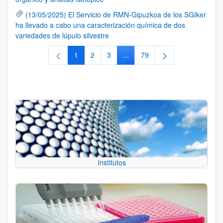
(13/05/2025) El Servicio de RMN-Gipuzkoa de los SGIker
ha llevado a cabo una caracterización química de dos
variedades de lúpulo silvestre
1
2
3
...
79
Página
Página
Página
Páginas intermedias Use TAB 
Página
Institutos