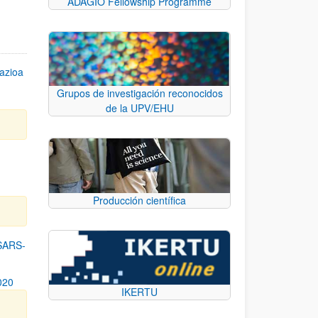
ADAGIO Fellowship Programme
azioa
Grupos de investigación reconocidos
de la UPV/EHU
n
Producción científica
SARS-
020
IKERTU