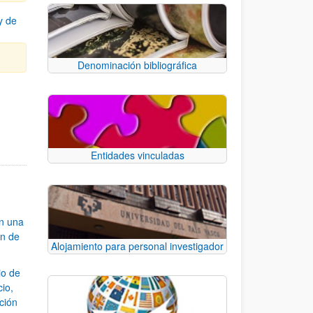
y de
Denominación bibliográfica
Entidades vinculadas
an una
ón de
Alojamiento para personal investigador
io de
cio,
ación