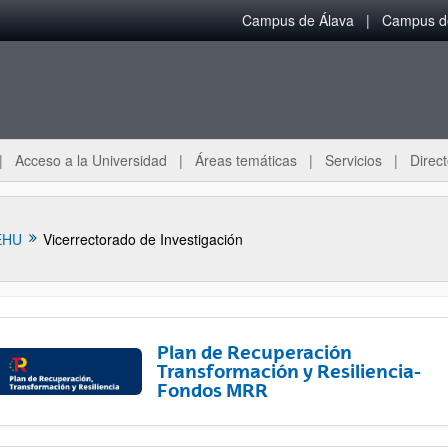
Campus de Álava
Campus de
Acceso a la Universidad
Áreas temáticas
Servicios
Direct
EHU
Vicerrectorado de Investigación
Plan de Recuperación
Transformación y Resiliencia-
Fondos MRR
ar subpáginas