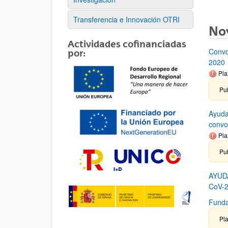
Transferencia e Innovación OTRI
No
Actividades cofinanciadas
Convo
por:
2020
Pla
Pub
Ayuda
convo
Pla
Pu
AYUD
CoV-2
Funda
Pla