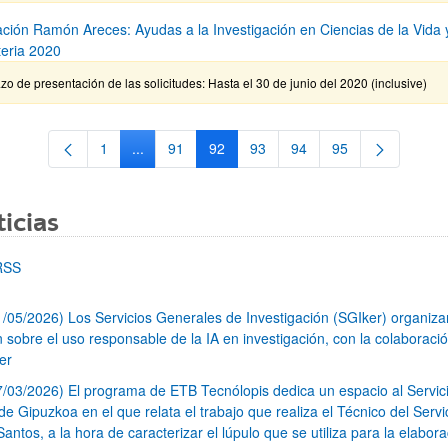
ción Ramón Areces: Ayudas a la Investigación en Ciencias de la Vida 
teria 2020
zo de presentación de las solicitudes: Hasta el 30 de junio del 2020 (inclusive)
1
...
91
92
93
94
95
Página
Páginas intermedias Use TAB para desplazarse.
Página
Página
Página
Página
Página
icias
RSS
1/05/2026) Los Servicios Generales de Investigación (SGIker) organiz
n sobre el uso responsable de la IA en investigación, con la colaboraci
er
7/03/2026) El programa de ETB Tecnólopis dedica un espacio al Servic
 Gipuzkoa en el que relata el trabajo que realiza el Técnico del Servi
Santos, a la hora de caracterizar el lúpulo que se utiliza para la elabor