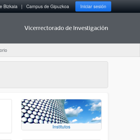
 Bizkaia
Campus de Gipuzkoa
Iniciar sesión
Vicerrectorado de Investigación
orio
Institutos