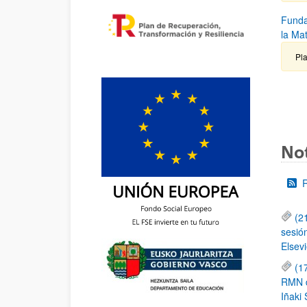
Funda
la Ma
Pla
Not
(2
sesió
Elsevi
(1
RMN de
Iñaki 