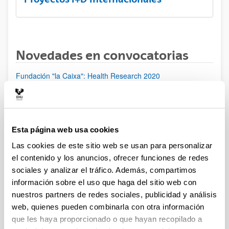
Novedades en convocatorias
Fundación "la Caixa": Health Research 2020
Programa ELKARTEK 2020: Fase I. Ayudas a la
investigación colaborativa en áreas estratégicas
Proyectos de investigación en Salud (ISCIII) 2020
Plazo de presentación cerrado: 21/01/2020 - 13/02/2020 15:00
Esta página web usa cookies
Plazo de presentación de solicitudes: del 21 de enero al 13 de
Las cookies de este sitio web se usan para personalizar
febrero de 2020 (15:00), ambos inclusive.
el contenido y los anuncios, ofrecer funciones de redes
sociales y analizar el tráfico. Además, compartimos
[IKERMUGIKORTASUNA] Programa de movilidad del
información sobre el uso que haga del sitio web con
personal investigador doctor del Gobierno Vasco 2020
nuestros partners de redes sociales, publicidad y análisis
Ayudas para la realización de proyectos de investigación
web, quienes pueden combinarla con otra información
básica y/o aplicada (PIBA) y ayudas a la investigación e
que les haya proporcionado o que hayan recopilado a
innovación tecnológica (PUE) 2020