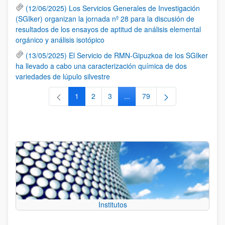
(12/06/2025) Los Servicios Generales de Investigación
(SGIker) organizan la jornada nº 28 para la discusión de
resultados de los ensayos de aptitud de análisis elemental
orgánico y análisis isotópico
(13/05/2025) El Servicio de RMN-Gipuzkoa de los SGIker
ha llevado a cabo una caracterización química de dos
variedades de lúpulo silvestre
1
2
3
...
79
Página
Página
Página
Páginas intermedias Use TAB 
Página
Institutos