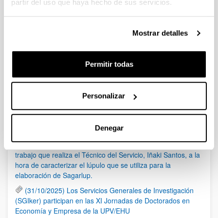
partir del uso que haya hecho de sus servicios.
1
...
93
94
95
Página
Páginas intermedias Use TAB para despla
Página
Página
Página
Mostrar detalles
Noticias
Permitir todas
RSS
Personalizar
(21/05/2026) Los Servicios Generales de Investigación
(SGIker) organizan una sesión sobre el uso responsable de
la IA en investigación, con la colaboración de Elsevier
Denegar
(17/03/2026) El programa de ETB Tecnólopis dedica un
espacio al Servicio de RMN de Gipuzkoa en el que relata el
trabajo que realiza el Técnico del Servicio, Iñaki Santos, a la
hora de caracterizar el lúpulo que se utiliza para la
elaboración de Sagarlup.
(31/10/2025) Los Servicios Generales de Investigación
(SGIker) participan en las XI Jornadas de Doctorados en
Economía y Empresa de la UPV/EHU