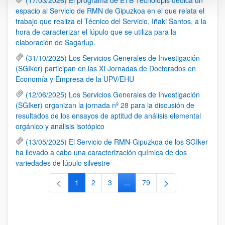
espacio al Servicio de RMN de Gipuzkoa en el que relata el
trabajo que realiza el Técnico del Servicio, Iñaki Santos, a la
hora de caracterizar el lúpulo que se utiliza para la
elaboración de Sagarlup.
(31/10/2025) Los Servicios Generales de Investigación
(SGIker) participan en las XI Jornadas de Doctorados en
Economía y Empresa de la UPV/EHU
(12/06/2025) Los Servicios Generales de Investigación
(SGIker) organizan la jornada nº 28 para la discusión de
resultados de los ensayos de aptitud de análisis elemental
orgánico y análisis isotópico
(13/05/2025) El Servicio de RMN-Gipuzkoa de los SGIker
ha llevado a cabo una caracterización química de dos
variedades de lúpulo silvestre
1
2
3
...
79
Página
Página
Página
Páginas intermedias Use TAB 
Página