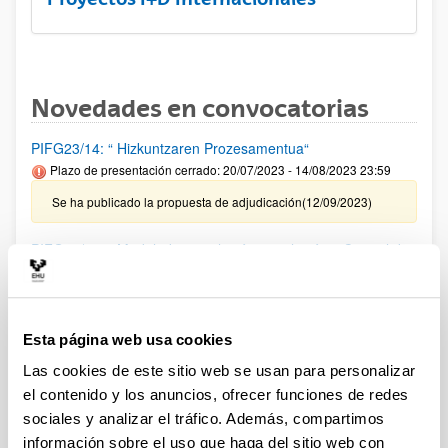
Novedades en convocatorias
PIFG23/14: “ Hizkuntzaren Prozesamentua“
Plazo de presentación cerrado: 20/07/2023 - 14/08/2023 23:59
Se ha publicado la propuesta de adjudicación(12/09/2023)
PIFG23/13: “ Modelado, simulación, emulación y Control de
Sistemas de Energía, así como de robótica móvil mediante
aprendizaje profundo y otras técnicas inteligentes“
Plazo de presentación cerrado: 18/07/2023 - 10/08/2023 23:59
Esta página web usa cookies
Se ha publicado la propuesta de adjudicación(12/09/2023)
Las cookies de este sitio web se usan para personalizar
PIFG23/11: “ Robótica Móvil con Drones “
el contenido y los anuncios, ofrecer funciones de redes
Plazo de presentación cerrado: 18/07/2023 - 10/08/2023 23:59
sociales y analizar el tráfico. Además, compartimos
información sobre el uso que haga del sitio web con
Se ha publicado la propuesta de adjudicación(12/09/2023)