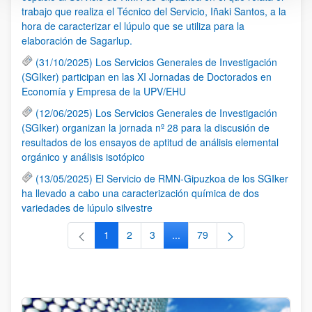
trabajo que realiza el Técnico del Servicio, Iñaki Santos, a la
hora de caracterizar el lúpulo que se utiliza para la
elaboración de Sagarlup.
(31/10/2025) Los Servicios Generales de Investigación
(SGIker) participan en las XI Jornadas de Doctorados en
Economía y Empresa de la UPV/EHU
(12/06/2025) Los Servicios Generales de Investigación
(SGIker) organizan la jornada nº 28 para la discusión de
resultados de los ensayos de aptitud de análisis elemental
orgánico y análisis isotópico
(13/05/2025) El Servicio de RMN-Gipuzkoa de los SGIker
ha llevado a cabo una caracterización química de dos
variedades de lúpulo silvestre
1
2
3
...
79
Página
Página
Página
Páginas intermedias Use TAB 
Página