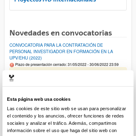
Novedades en convocatorias
CONVOCATORIA PARA LA CONTRATACIÓN DE
PERSONAL INVESTIGADOR EN FORMACIÓN EN LA
UPV/EHU (2022)
Plazo de presentación cerrado: 31/05/2022 - 30/06/2022 23:59
16/03/2023 Se ha publicado la resolución definitiva en todas
las modalidades
Fundación "la Caixa": Convocatoria para apoyar proyectos
Esta página web usa cookies
de investigación sobre infancia y vulnerabilidad
Plazo de presentación cerrado: 15/03/2023 - 05/04/2023 14:00
Las cookies de este sitio web se usan para personalizar
el contenido y los anuncios, ofrecer funciones de redes
El plazo interno finaliza el 31 de marzo de 2023
sociales y analizar el tráfico. Además, compartimos
Ayudas a la investigación Fundación Banco Sabadell
información sobre el uso que haga del sitio web con