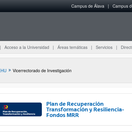
Campus de Álava
Campus de
Acceso a la Universidad
Áreas temáticas
Servicios
Direct
EHU
Vicerrectorado de Investigación
Plan de Recuperación
Transformación y Resiliencia-
Fondos MRR
ar subpáginas