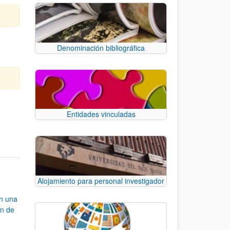
Denominación bibliográfica
Entidades vinculadas
e TAB para desplazarse.
Alojamiento para personal investigador
an una
ón de