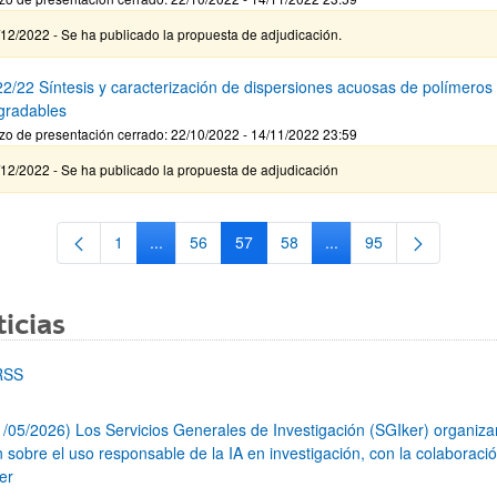
12/2022 - Se ha publicado la propuesta de adjudicación.
2/22 Síntesis y caracterización de dispersiones acuosas de polímeros
gradables
zo de presentación cerrado: 22/10/2022 - 14/11/2022 23:59
12/2022 - Se ha publicado la propuesta de adjudicación
1
...
56
57
58
...
95
Página
Páginas intermedias Use TAB para desplazarse.
Página
Página
Página
Páginas intermedias Us
Página
icias
RSS
1/05/2026) Los Servicios Generales de Investigación (SGIker) organiz
n sobre el uso responsable de la IA en investigación, con la colaboraci
er