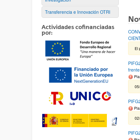
Transferencia e Innovación OTRI
No
Actividades cofinanciadas
CONV
por:
CIEN
El 
PIFG2
frent
Pla
05/
PIFG2
Pla
02
PIFG2
Pla