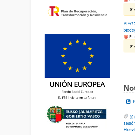
01/
PIFG2
biode
Pla
01/
Not
(2
sesió
Elsevi