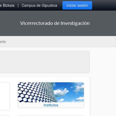
 Bizkaia
Campus de Gipuzkoa
Iniciar sesión
Vicerrectorado de Investigación
orio
Institutos