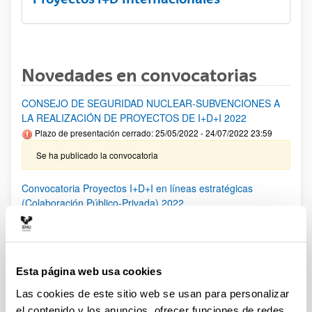
Novedades en convocatorias
CONSEJO DE SEGURIDAD NUCLEAR-SUBVENCIONES A
LA REALIZACIÓN DE PROYECTOS DE I+D+I 2022
Plazo de presentación cerrado: 25/05/2022 - 24/07/2022 23:59
Se ha publicado la convocatoria
Convocatoria Proyectos I+D+I en líneas estratégicas
(Colaboración Público-Privada) 2022
Plazo de presentación cerrado: 14/06/2022 - 05/07/2022 14:00
El plazo finalizará el 05/07/2022 a las 14:00
Esta página web usa cookies
PIFG21/47: “Sheep wool keratin based materials”
Plazo de presentación cerrado: 18/05/2022 - 07/06/2022 23:59
Las cookies de este sitio web se usan para personalizar
el contenido y los anuncios, ofrecer funciones de redes
Se ha publicado la propuesta de adjudicación