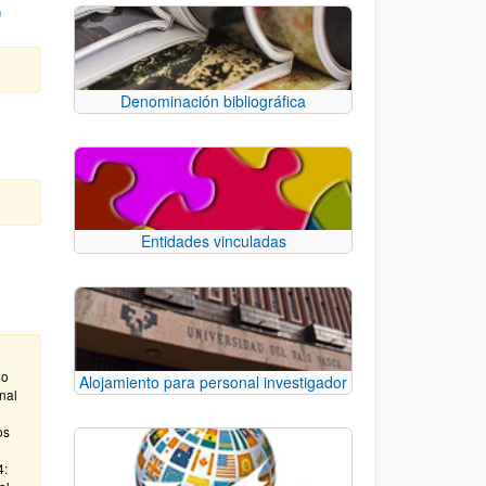
)
Denominación bibliográfica
Entidades vinculadas
do
Alojamiento para personal investigador
nal
os
4: