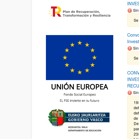
INVE
Sin
Se 
Convo
Inves
Sin
Se 
CONV
INVE
RECU
Sin
19/
def
def
de 
Def
par
23/