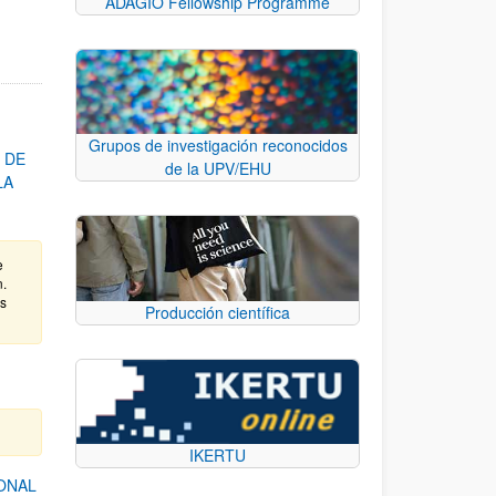
ADAGIO Fellowship Programme
Grupos de investigación reconocidos
 DE
de la UPV/EHU
LA
e
n.
as
Producción científica
IKERTU
ONAL