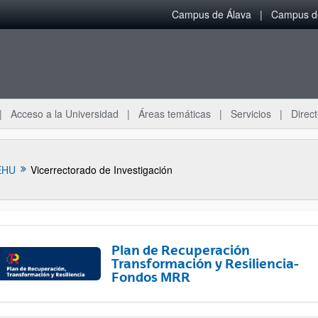
Campus de Álava
Campus de
Acceso a la Universidad
Áreas temáticas
Servicios
Direct
EHU
Vicerrectorado de Investigación
Plan de Recuperación
Transformación y Resiliencia-
Fondos MRR
ar subpáginas