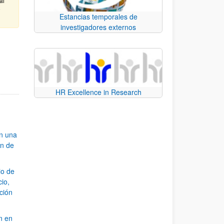
al
e
Estancias temporales de
investigadores externos
e TAB para desplazarse.
HR Excellence in Research
an una
ón de
io de
cio,
ación
n en