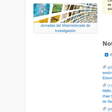
Lis
de 
sol
Jornadas del Vicerrectorado de
Investigación
Not
(2
sesió
Elsevi
(1
RMN de
Iñaki 
de Sa
(3