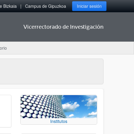
 Bizkaia
Campus de Gipuzkoa
Iniciar sesión
Vicerrectorado de Investigación
orio
Institutos