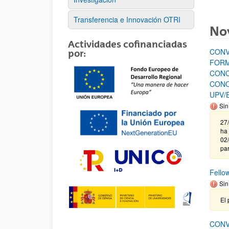
Transferencia e Innovación OTRI
No
Actividades cofinanciadas
CONV
por:
FORM
CONC
CONO
UPV/
Sin
27
ha 
02/
par
Fello
Sin
El 
CONV