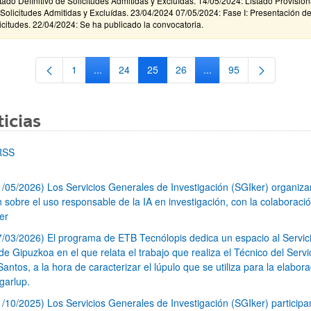
tado Definitivo de Solicitudes Admitidas y Excluídas. 14/05/2024: Listado Provision
Solicitudes Admitidas y Excluídas. 23/04/2024 07/05/2024: Fase I: Presentación d
icitudes. 22/04/2024: Se ha publicado la convocatoria.
1
...
24
25
26
...
95
Página
Páginas intermedias Use TAB para desplazarse.
Página
Página
Página
Páginas intermedias Us
Página
icias
RSS
1/05/2026) Los Servicios Generales de Investigación (SGIker) organiz
n sobre el uso responsable de la IA en investigación, con la colaboraci
er
7/03/2026) El programa de ETB Tecnólopis dedica un espacio al Servic
 Gipuzkoa en el que relata el trabajo que realiza el Técnico del Servi
Santos, a la hora de caracterizar el lúpulo que se utiliza para la elabor
garlup.
1/10/2025) Los Servicios Generales de Investigación (SGIker) participa