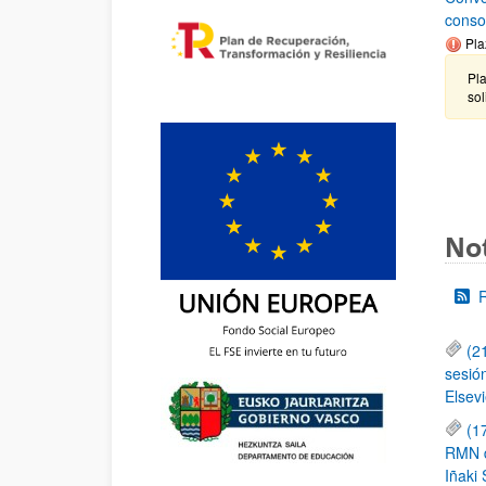
conso
Pla
Pla
sol
Not
(2
sesió
Elsevi
(1
RMN de
Iñaki 