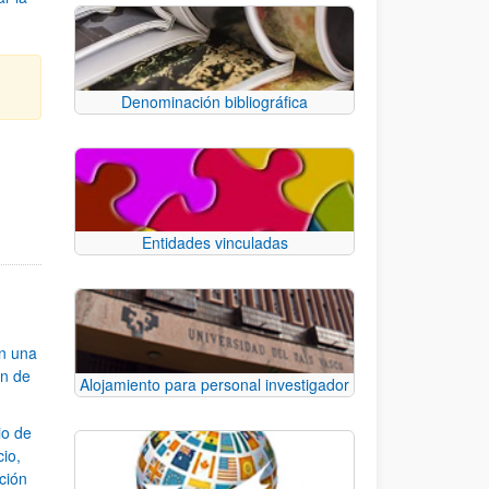
Denominación bibliográfica
e TAB para desplazarse.
Entidades vinculadas
an una
ón de
Alojamiento para personal investigador
io de
cio,
ación