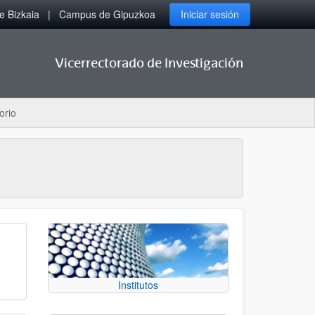
 Bizkaia
Campus de Gipuzkoa
Iniciar sesión
Vicerrectorado de Investigación
orio
Institutos