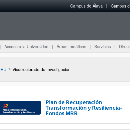
Campus de Álava
Campus de
Acceso a la Universidad
Áreas temáticas
Servicios
Direct
EHU
Vicerrectorado de Investigación
Plan de Recuperación
Transformación y Resiliencia-
Fondos MRR
ar subpáginas