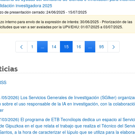
lidación investigadora 2025
zo de presentación cerrado: 24/06/2025 - 15/07/2025
zo interno para envío de la expresión de interés: 30/06/2025 - Priorización de las
icitudes que van a ser avaladas por la UPV/EHU: 01/07/2025 a 03/07/2025.
1
...
14
15
16
...
95
Página
Páginas intermedias Use TAB para desplazarse.
Página
Página
Página
Páginas intermedias Us
Página
icias
RSS
1/05/2026) Los Servicios Generales de Investigación (SGIker) organiz
n sobre el uso responsable de la IA en investigación, con la colaboraci
er
7/03/2026) El programa de ETB Tecnólopis dedica un espacio al Servic
 Gipuzkoa en el que relata el trabajo que realiza el Técnico del Servi
Santos, a la hora de caracterizar el lúpulo que se utiliza para la elabor