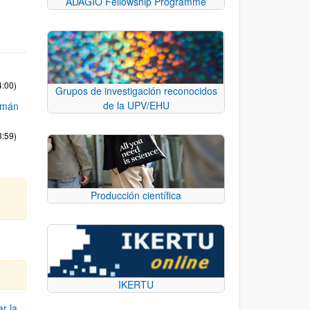
ADAGIO Fellowship Programme
4:00)
Grupos de investigación reconocidos
de la UPV/EHU
zmán
3:59)
Producción científica
IKERTU
r la