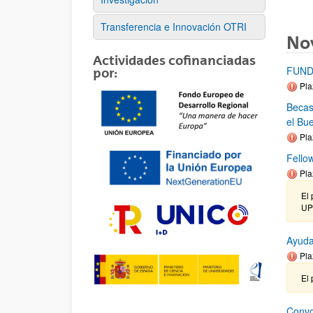
Transferencia e Innovación OTRI
No
Actividades cofinanciadas
FUND
por:
Pla
Becas
el Bu
Pla
Fello
Pla
El 
UP
Ayuda
Pla
El 
Convo