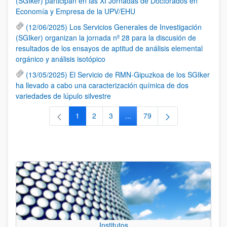
(SGIker) participan en las XI Jornadas de Doctorados en
Economía y Empresa de la UPV/EHU
(12/06/2025) Los Servicios Generales de Investigación
(SGIker) organizan la jornada nº 28 para la discusión de
resultados de los ensayos de aptitud de análisis elemental
orgánico y análisis isotópico
(13/05/2025) El Servicio de RMN-Gipuzkoa de los SGIker
ha llevado a cabo una caracterización química de dos
variedades de lúpulo silvestre
1
2
3
...
79
Página
Página
Página
Páginas intermedias Use TAB 
Página
Institutos