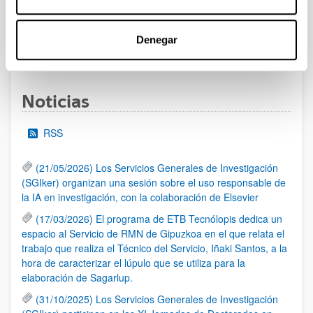
UPV/EHU publicado.
Denegar
1
...
16
17
18
...
95
Página
Páginas intermedias Use TAB para desplazarse.
Página
Página
Página
Páginas intermedias Us
Página
Noticias
RSS
(21/05/2026) Los Servicios Generales de Investigación
(SGIker) organizan una sesión sobre el uso responsable de
la IA en investigación, con la colaboración de Elsevier
(17/03/2026) El programa de ETB Tecnólopis dedica un
espacio al Servicio de RMN de Gipuzkoa en el que relata el
trabajo que realiza el Técnico del Servicio, Iñaki Santos, a la
hora de caracterizar el lúpulo que se utiliza para la
elaboración de Sagarlup.
(31/10/2025) Los Servicios Generales de Investigación