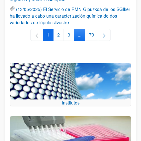
(13/05/2025) El Servicio de RMN-Gipuzkoa de los SGIker
ha llevado a cabo una caracterización química de dos
variedades de lúpulo silvestre
1
2
3
...
79
Página
Página
Página
Páginas intermedias Use TAB 
Página
Institutos