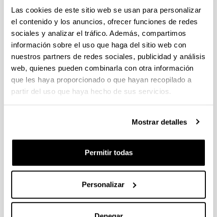
PIFG23/52: “ Modelado y optimización con Inteligencia
Las cookies de este sitio web se usan para personalizar
Artificial “
el contenido y los anuncios, ofrecer funciones de redes
Plazo de presentación cerrado: 31/01/2024 - 21/02/2024
sociales y analizar el tráfico. Además, compartimos
13/03/2024 Propuesta de adjudicación de la beca. 26/02/24
información sobre el uso que haga del sitio web con
Listado de solicitudes admitidas que pasan a fase de
nuestros partners de redes sociales, publicidad y análisis
Valoración. 30/01/2024-Se ha publicado la convocatoria
web, quienes pueden combinarla con otra información
PROYECTOS ETORKIZUNA ERAIKIZ GIPUZKOA TALDEAN
que les haya proporcionado o que hayan recopilado a
2024
partir del uso que haya hecho de sus servicios.
18/04/2024 Se ha publicado la convocatoria
Mostrar detalles
PROYECTOS ETORKIZUNA ERAIKIZ GIPUZKOA TALDEAN
Plazo de presentación cerrado: 24/05/2023 - 19/06/2023 12:00
Permitir todas
24/05/2023 - Se han modificado los documentos de
declaración responsable y procedimiento.
Personalizar
1
...
27
28
29
...
95
Página
Páginas intermedias Use TAB para desplazarse.
Página
Página
Página
Páginas intermedias Us
Página
Denegar