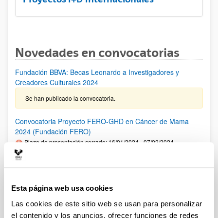
Novedades en convocatorias
Fundación BBVA: Becas Leonardo a Investigadores y
Creadores Culturales 2024
Se han publicado la convocatoria.
Convocatoria Proyecto FERO-GHD en Cáncer de Mama
2024 (Fundación FERO)
Plazo de presentación cerrado: 16/01/2024 - 07/02/2024
PLAZO INTERNO para comunicar al VRI la intención de
presentar una solicitud: 02/02/2024 Fase1: hasta el
07/02/2024- Fase 2: hasta el 02/04/2024
Esta página web usa cookies
Premios "Fronteras del Conocimiento" de la Fundación BBVA
Las cookies de este sitio web se usan para personalizar
2024
el contenido y los anuncios, ofrecer funciones de redes
Plazo de presentación cerrado: 01/01/2024 - 30/06/2024